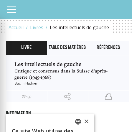
NOTRE CATALOGUE
LES INTELLECTUELS DE GAUCHE
Accueil
Livres
Les intellectuels de gauche
LIVRE
TABLE DES MATIÈRES
RÉFÉRENCES
Les intellectuels de gauche
Critique et consensus dans la Suisse d’après-
guerre (1945-1968)
Buclin Hadrien
INFORMATION
×
Buclin Hadrien
Auteur
Éditeur
Antipodes
Ce site Web utilise des