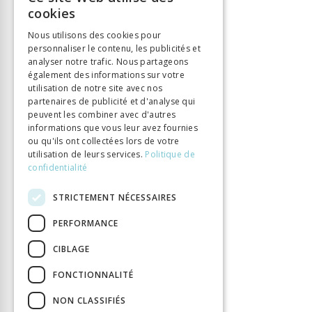
FRENCH
ISBN
9782889019663
cookies
GERMAN
Langue
Français
Nous utilisons des cookies pour
Nombre de pages
523
personnaliser le contenu, les publicités et
ITALIAN
analyser notre trafic. Nous partageons
Parution
21 mars 2019
également des informations sur votre
Type de livre
Monographie
utilisation de notre site avec nos
partenaires de publicité et d'analyse qui
DOI
10.33056/ANTIPODES.11490
peuvent les combiner avec d'autres
informations que vous leur avez fournies
ou qu'ils ont collectées lors de votre
utilisation de leurs services.
Politique de
confidentialité
STRICTEMENT NÉCESSAIRES
PERFORMANCE
CIBLAGE
FONCTIONNALITÉ
NON CLASSIFIÉS