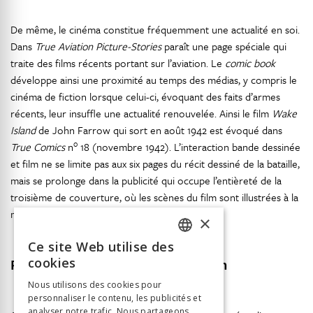
De même, le cinéma constitue fréquemment une actualité en soi.
Dans
True Aviation Picture-Stories
paraît une page spéciale qui
traite des films récents portant sur l’aviation. Le
comic book
développe ainsi une proximité au temps des médias, y compris le
cinéma de fiction lorsque celui-ci, évoquant des faits d’armes
récents, leur insuffle une actualité renouvelée. Ainsi le film
Wake
Island
de John Farrow qui sort en août 1942 est évoqué dans
o
True Comics
n
18 (novembre 1942). L’interaction bande dessinée
et film ne se limite pas aux six pages du récit dessiné de la bataille,
mais se prolonge dans la publicité qui occupe l’entièreté de la
troisième de couverture, où les scènes du film sont illustrées à la
manière des cases de
comics
.
×
Ce site Web utilise des
FRENCH
cookies
Réalisme photographique et dessin
GERMAN
Nous utilisons des cookies pour
personnaliser le contenu, les publicités et
ITALIAN
analyser notre trafic. Nous partageons