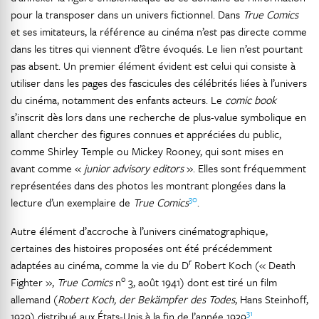
pour la transposer dans un univers fictionnel. Dans
True Comics
et ses imitateurs, la référence au cinéma n’est pas directe comme
dans les titres qui viennent d’être évoqués. Le lien n’est pourtant
pas absent. Un premier élément évident est celui qui consiste à
utiliser dans les pages des fascicules des célébrités liées à l’univers
du cinéma, notamment des enfants acteurs. Le
comic book
s’inscrit dès lors dans une recherche de plus-value symbolique en
allant chercher des figures connues et appréciées du public,
comme Shirley Temple ou Mickey Rooney, qui sont mises en
avant comme «
junior advisory editors
». Elles sont fréquemment
représentées dans des photos les montrant plongées dans la
30
lecture d’un exemplaire de
True Comics
.
Autre élément d’accroche à l’univers cinématographique,
certaines des histoires proposées ont été précédemment
r
adaptées au cinéma, comme la vie du D
Robert Koch (« Death
o
Fighter »,
True Comics
n
3, août 1941) dont est tiré un film
allemand (
Robert Koch, der Bekämpfer
des Todes
, Hans Steinhoff,
31
1939) distribué aux États-Unis à la fin de l’année 1939
.