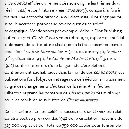
True Comics
affiche clairement dès son origine les thèmes du «
réel » (
real
) et de l’histoire vraie (
true story
), conçus à la fois à
travers une accroche historique ou d’actualité. Il ne s’agit pas de
la seule accroche pouvant se revendiquer d’une utilité
pédagogique. Mentionnons par exemple l’éditeur Eliot Publishing
qui, en lançant
Classic Comics
en octobre 1941, explore quant à lui
le domaine de la littérature classique en la transposant en bande
o
dessinée :
Les Trois Mousquetaires
(n
1, octobre 1941),
Ivanhoe
o
o
(n
2, décembre 1941),
Le Comte de Monte-Cristo
(n
3, mars
1942) sont les premiers d’une longue liste d’adaptations.
Contrairement aux habitudes dans le monde des
comic books
, ces
publications font l’objet de retirages ou de rééditions, notamment
au gré des changements d’éditeur de la série. Ainsi l’éditeur
Gilberton reprend les contenus de
Classic Comics
dès avril 1947
pour les republier sous le titre de
Classic Illustrated
.
Dans le créneau de l’actualité, le succès de
True Comics
est relatif.
Ce titre peut se prévaloir dès 1942 d’une circulation moyenne de
325 000 copies et d’un total de 750 000 copies pour l’ensemble