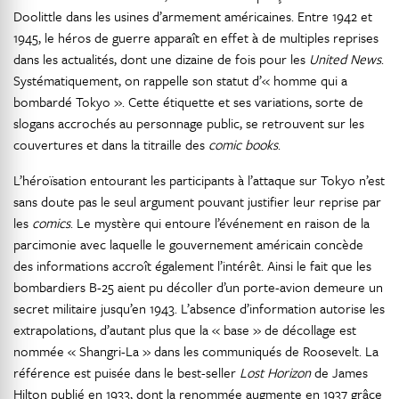
Doolittle dans les usines d’armement américaines. Entre 1942 et
1945, le héros de guerre apparaît en effet à de multiples reprises
dans les actualités, dont une dizaine de fois pour les
United News
.
Systématiquement, on rappelle son statut d’« homme qui a
bombardé Tokyo ». Cette étiquette et ses variations, sorte de
slogans accrochés au personnage public, se retrouvent sur les
couvertures et dans la titraille des
comic books
.
L’héroïsation entourant les participants à l’attaque sur Tokyo n’est
sans doute pas le seul argument pouvant justifier leur reprise par
les
comics
. Le mystère qui entoure l’événement en raison de la
parcimonie avec laquelle le gouvernement américain concède
des informations accroît également l’intérêt. Ainsi le fait que les
bombardiers B-25 aient pu décoller d’un porte-avion demeure un
secret militaire jusqu’en 1943. L’absence d’information autorise les
extrapolations, d’autant plus que la « base » de décollage est
nommée « Shangri-La » dans les communiqués de Roosevelt. La
référence est puisée dans le best-seller
Lost Horizon
de James
Hilton publié en 1933, dont la renommée augmente en 1937 grâce