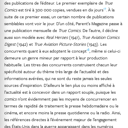
des publications de l’éditeur. Le premier exemplaire de
True
17
Comics
est tiré à 300 000 copies, vendues en dix jours
. À la
suite de ce premier essai, un certain nombre de publications
semblables vont voir le jour. D’un côté, Parent’s Magazine passe à
une publication mensuelle de
True Comics
. De l’autre, il décline
aussi son modèle avec
Real Heroes
(1941),
True Aviation Comics
Digest
(1942) et
True Aviation Picture-Stories
(1943). Les
18
concurrents quant à eux adoptent le concept
, même si celui-ci
demeure un genre mineur par rapport à leur production
habituelle. Les titres des concurrents construisent chacun leur
spécificité autour du thème très large de l’actualité et des
informations avérées, qui ne sont du reste jamais les seules
sources d’inspiration. D’ailleurs le lien plus ou moins affiché à
l’actualité est à concevoir dans un rapport souple, puisque les
comics
n’ont évidemment pas les moyens de concurrencer en
termes de rapidité de traitement la presse hebdomadaire ou le
cinéma, et encore moins la presse quotidienne ou la radio. Ainsi,
les références directes à l’événement majeur de l’engagement
des États-Unis dans la guerre apparaissent dans les numéros