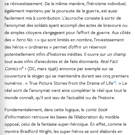
ce réinvestissement. De la même manière, l’héroïsme individuel,
également maintenu par la poursuite de la guerre, est aussi
facilement mis à contribution. L’accroche consiste à sortir de
l’anonymat des soldats ayant accompli des actes de bravoure ou
de simples citoyens s’engageant pour l’effort de guerre. Aux côtés
des «
hero No. 1
» qui sont limités en nombre, l’investissement
des héros « ordinaires » permet d’offrir un réservoir
potentiellement infini d’histoires inédites. Il ouvre sur un champ
tout aussi infini d’anecdotes et de faits étonnants.
Real Fact
o
Comics
n
1 (DC, mars 1946) annonce par exemple sur sa
couverture le slogan qui se maintiendra durant ses cinq premiers
25
numéros : « True Picture Stories from the Drama of Life
. » Le
réel sorti de l’anonymat vient ainsi compléter le réel que tout le
monde connaît, qu’il soit issu de l’actualité ou de l’histoire.
Fondamentalement, dans cette logique, le
comic book
d’information retrouve les bases de l’élaboration du modèle
opposé, celui de la fantaisie super-héroïque. En effet, comme le
montre Bradford Wright, les super-héros se sont élaborés en