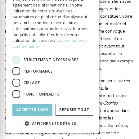
Certes, le développement du
comic book
a proposé un lien avec
également des informations sur votre
le cinéma à travers la mise en succession des images, et les
utilisation de notre site avec nos
comics
se sont souvent inspirés du cinéma pour constituer, voire
partenaires de publicité et d'analyse qui
légitimer leurs objets. Toutefois, un élément visuel et matériel
peuvent les combiner avec d'autres
informations que vous leur avez fournies
s’interpose et distancie les deux médias : le cinéma convoque
ou qu'ils ont collectées lors de votre
avant tout une image photographique en noir et blanc. Il ne
utilisation de leurs services.
Politique de
mobilise encore que rarement la couleur et le fait avant tout
confidentialité
dans un genre qui évoque l’univers de la bande dessinée : le
STRICTEMENT NÉCESSAIRES
cinéma d’animation. Les personnages de Disney sont par exemple
systématiquement présents dans les deux médias.
PERFORMANCE
Pour les
comic books
d’information qui ont comme seuls autres
CIBLAGE
référents possibles la presse illustrée et le cinéma, la
FONCTIONNALITÉ
confrontation à l’image photographique, mouvante ou fixe, est
inévitable. Un album comme
True Aviation Picture-Stories
(Parents’ Magazine Press, 1943-1945, 13 numéros) propose dans
ACCEPTER TOUT
REFUSER TOUT
sa partie centrale un mini magazine détachable dont les
AFFICHER LES DÉTAILS
illustrations sont pour l’essentiel des photographies. De même,
pour revenir à la figure de Jimmy Doolittle, celui-ci se voit