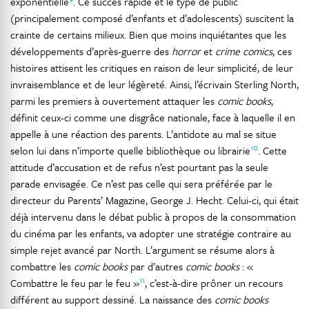
exponentielle
. Ce succès rapide et le type de public
(principalement composé d’enfants et d’adolescents) suscitent la
crainte de certains milieux. Bien que moins inquiétantes que les
développements d’après-guerre des
horror
et
crime comics
, ces
histoires attisent les critiques en raison de leur simplicité, de leur
invraisemblance et de leur légèreté. Ainsi, l’écrivain Sterling North,
parmi les premiers à ouvertement attaquer les
comic books
,
définit ceux-ci comme une disgrâce nationale, face à laquelle il en
appelle à une réaction des parents. L’antidote au mal se situe
10
selon lui dans n’importe quelle bibliothèque ou librairie
. Cette
attitude d’accusation et de refus n’est pourtant pas la seule
parade envisagée. Ce n’est pas celle qui sera préférée par le
directeur du Parents’ Magazine, George J. Hecht. Celui-ci, qui était
déjà intervenu dans le débat public à propos de la consommation
du cinéma par les enfants, va adopter une stratégie contraire au
simple rejet avancé par North. L’argument se résume alors à
combattre les
comic books
par d’autres
comic books
: «
11
Combattre le feu par le feu »
, c’est-à-dire prôner un recours
différent au support dessiné. La naissance des
comic books