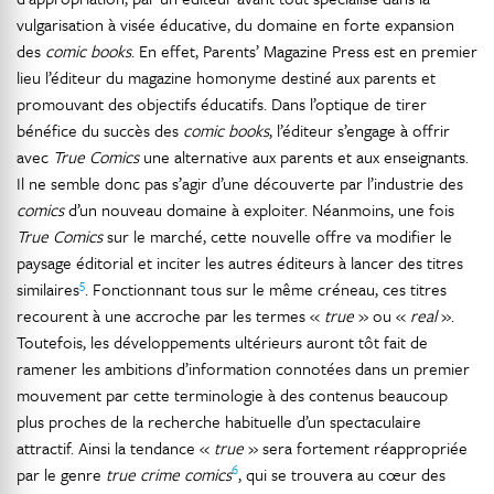
vulgarisation à visée éducative, du domaine en forte expansion
des
comic books
. En effet, Parents’ Magazine Press est en premier
lieu l’éditeur du magazine homonyme destiné aux parents et
promouvant des objectifs éducatifs. Dans l’optique de tirer
bénéfice du succès des
comic books
, l’éditeur s’engage à offrir
avec
True Comics
une alternative aux parents et aux enseignants.
Il ne semble donc pas s’agir d’une découverte par l’industrie des
comics
d’un nouveau domaine à exploiter. Néanmoins, une fois
True Comics
sur le marché, cette nouvelle offre va modifier le
paysage éditorial et inciter les autres éditeurs à lancer des titres
5
similaires
. Fonctionnant tous sur le même créneau, ces titres
recourent à une accroche par les termes «
true
» ou «
real
».
Toutefois, les développements ultérieurs auront tôt fait de
ramener les ambitions d’information connotées dans un premier
mouvement par cette terminologie à des contenus beaucoup
plus proches de la recherche habituelle d’un spectaculaire
attractif. Ainsi la tendance «
true
» sera fortement réappropriée
6
par le genre
true crime comics
, qui se trouvera au cœur des