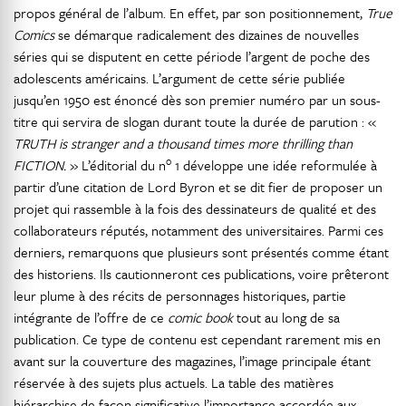
propos général de l’album. En effet, par son positionnement,
True
Comics
se démarque radicalement des dizaines de nouvelles
séries qui se disputent en cette période l’argent de poche des
adolescents américains. L’argument de cette série publiée
jusqu’en 1950 est énoncé dès son premier numéro par un sous-
titre qui servira de slogan durant toute la durée de parution : «
TRUTH is stranger and a thousand times more thrilling than
o
FICTION.
» L’éditorial du n
1 développe une idée reformulée à
partir d’une citation de Lord Byron et se dit fier de proposer un
projet qui rassemble à la fois des dessinateurs de qualité et des
collaborateurs réputés, notamment des universitaires. Parmi ces
derniers, remarquons que plusieurs sont présentés comme étant
des historiens. Ils cautionneront ces publications, voire prêteront
leur plume à des récits de personnages historiques, partie
intégrante de l’offre de ce
comic book
tout au long de sa
publication. Ce type de contenu est cependant rarement mis en
avant sur la couverture des magazines, l’image principale étant
réservée à des sujets plus actuels. La table des matières
hiérarchise de façon significative l’importance accordée aux