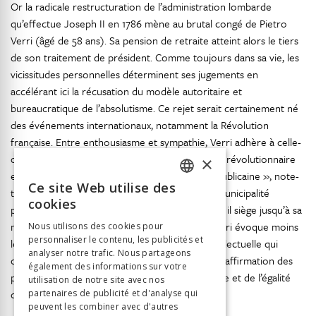
Or la radicale restructuration de l’administration lombarde
qu’effectue Joseph II en 1786 mène au brutal congé de Pietro
Verri (âgé de 58 ans). Sa pension de retraite atteint alors le tiers
de son traitement de président. Comme toujours dans sa vie, les
vicissitudes personnelles déterminent ses jugements en
accélérant ici la récusation du modèle autoritaire et
bureaucratique de l’absolutisme. Ce rejet serait certainement né
des événements internationaux, notamment la Révolution
française. Entre enthousiasme et sympathie, Verri adhère à celle-
ci, même aux moments dramatiques du régicide révolutionnaire
×
et de la Terreur. « Mon âme a toujours été républicaine », note-
Ce site Web utilise des
t-il en 1796, lorsqu’il accepte de participer à la Municipalité
FRENCH
cookies
provisoire de Milan nommée par Bonaparte, où il siège jusqu’à sa
GERMAN
22
mort en juin 1797
. Par « républicanisme », Verri évoque moins
Nous utilisons des cookies pour
personnaliser le contenu, les publicités et
ITALIAN
le choix d’un régime étatique, que l’attitude intellectuelle qui
analyser notre trafic. Nous partageons
conduit à la vie politique active, à quoi s’ajoute l’affirmation des
également des informations sur votre
principes fondamentaux de la liberté personnelle et de l’égalité
utilisation de notre site avec nos
des droits.
partenaires de publicité et d'analyse qui
peuvent les combiner avec d'autres