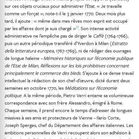
sur ces objets cruciaux pour administrer l’Etat. « Je travaille
comme un forçat », note-t-il le 3 janvier 1770. Deux mois plus
tard, il ajoute : « même dans mes rêves mon esprit est occupé
17
par les affaires dont je suis chargé »
. Son intense activité
administrative ne l’empêche pas de diriger le
Caffè
(1764-1766),
puis un autre périodique transféré d’Yverdon à Milan (
Estratto
della letteratura europea
, 1767-1769), ni de rédiger des ouvrages
de longue haleine –
Mémoires historiques sur l’économie publique
de l’Etat de Milan, Réflexions sur les lois prohibitives concernant
principalement le commerce des bleds
. S’ajoute à ce dense travail
intellectuel la rédaction de son chef-d’œuvre, dicté durant deux
semaines en octobre 1770, les
Méditations sur l’économie
politique
. A la même période, Pietro Verri entame sa volumineuse
correspondance avec son frère Alessandro, émigré à Rome.
Chaque semaine, il prend encore le temps d’adresser de longues
missives à ses amis et protecteurs de Vienne – Ilario Corte,
Joseph Sperges, chef du Département des affaires italiennes. Les
ambitions personnelles de Verri recoupent alors son adhésion à