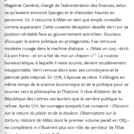
Magistrat Caméral, chargé de l’administration des finances, selon
ce qu’avaient annoncé Sperges et le chancelier Kaunitz en
personne. Or, il retourne à Milan en tant que simple conseiller
comme auparavant. Cette cuisante déception dessille Verri sur sa
position véritable face au gouvernement autrichien. Soucieux
d’occuper la scène politique en protagoniste, il se retrouve
modeste rouage dans la machine étatique. « J’étais un coq – écrit-
20
il à son frère – et on a fait de moi un chapon »
. La routine
bureaucratique, à laquelle il reste soumis, devient soudainement
insupportable. Verri renoue alors avec ses concitoyens et le
patriciat jadis méprisé. En 1776, il épouse sa nièce. Il s’éloigne en
même temps de la science économique et de la politique pour se
tourner vers la philosophie et l’histoire. Il rêve d’obtenir de la
République des Lettres ces lauriers que la carrière publique lui
refuse. Après 1771, les ouvrages auxquels il se consacre –
Discours
sur la nature du plaisir et de la douleur
,
Observations sur la
torture
,
Histoire de Milan
, dont le premier volume paraît en 1783 –
ne complètent ni n’illustrent plus son rôle de serviteur de l’Etat.