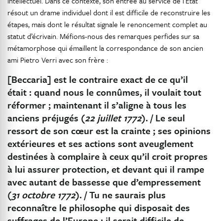
intellectuel. Dans ce contexte, son entrée au service de l’Etat
résout un drame individuel dont il est difficile de reconstruire les
étapes, mais dont le résultat signale le renoncement complet au
statut d’écrivain. Méfions-nous des remarques perfides sur sa
métamorphose qui émaillent la correspondance de son ancien
ami Pietro Verri avec son frère :
[Beccaria] est le contraire exact de ce qu’il
était : quand nous le connûmes, il voulait tout
réformer ; maintenant il s’aligne à tous les
anciens préjugés (
22 juillet 1772
). / Le seul
ressort de son cœur est la crainte ; ses opinions
extérieures et ses actions sont aveuglement
destinées à complaire à ceux qu’il croit propres
à lui assurer protection, et devant qui il rampe
avec autant de bassesse que d’empressement
(
31 octobre 1772
). / Tu ne saurais plus
reconnaître le philosophe qui disposait des
suffrages de l’Europe ; il serait difficile de