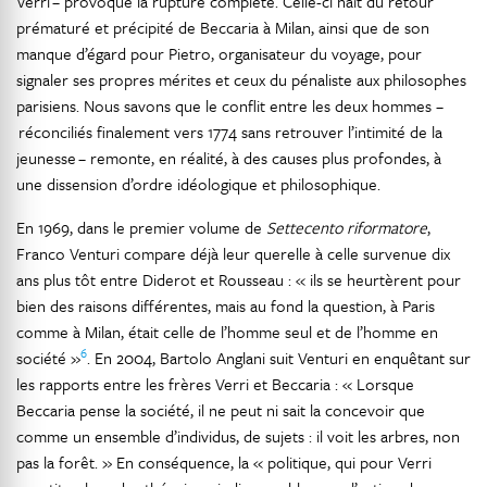
Verri – provoque la rupture complète. Celle-ci naît du retour
prématuré et précipité de Beccaria à Milan, ainsi que de son
manque d’égard pour Pietro, organisateur du voyage, pour
signaler ses propres mérites et ceux du pénaliste aux philosophes
parisiens. Nous savons que le conflit entre les deux hommes –
réconciliés finalement vers 1774 sans retrouver l’intimité de la
jeunesse – remonte, en réalité, à des causes plus profondes, à
une dissension d’ordre idéologique et philosophique.
En 1969, dans le premier volume de
Settecento riformatore
,
Franco Venturi compare déjà leur querelle à celle survenue dix
ans plus tôt entre Diderot et Rousseau : « ils se heurtèrent pour
bien des raisons différentes, mais au fond la question, à Paris
comme à Milan, était celle de l’homme seul et de l’homme en
6
société »
. En 2004, Bartolo Anglani suit Venturi en enquêtant sur
les rapports entre les frères Verri et Beccaria : « Lorsque
Beccaria pense la société, il ne peut ni sait la concevoir que
comme un ensemble d’individus, de sujets : il voit les arbres, non
pas la forêt. » En conséquence, la « politique, qui pour Verri