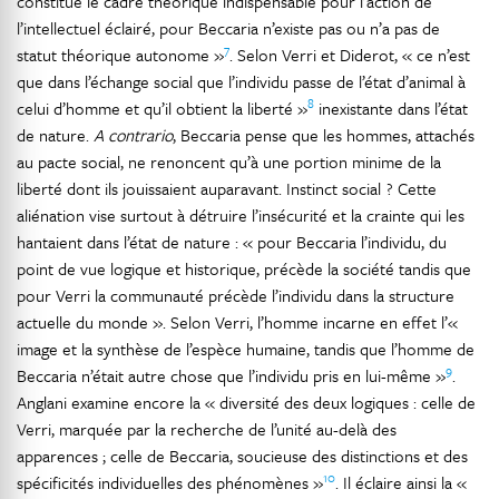
constitue le cadre théorique indispensable pour l’action de
l’intellectuel éclairé, pour Beccaria n’existe pas ou n’a pas de
7
statut théorique autonome »
. Selon Verri et Diderot, « ce n’est
que dans l’échange social que l’individu passe de l’état d’animal à
8
celui d’homme et qu’il obtient la liberté »
inexistante dans l’état
de nature.
A contrario
, Beccaria pense que les hommes, attachés
au pacte social, ne renoncent qu’à une portion minime de la
liberté dont ils jouissaient auparavant. Instinct social ? Cette
aliénation vise surtout à détruire l’insécurité et la crainte qui les
hantaient dans l’état de nature : « pour Beccaria l’individu, du
point de vue logique et historique, précède la société tandis que
pour Verri la communauté précède l’individu dans la structure
actuelle du monde ». Selon Verri, l’homme incarne en effet l’«
image et la synthèse de l’espèce humaine, tandis que l’homme de
9
Beccaria n’était autre chose que l’individu pris en lui-même »
.
Anglani examine encore la « diversité des deux logiques : celle de
Verri, marquée par la recherche de l’unité au-delà des
apparences ; celle de Beccaria, soucieuse des distinctions et des
10
spécificités individuelles des phénomènes »
. Il éclaire ainsi la «