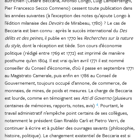
autrichien (Cesare Beccaria, Alfonso Longo, Luigi Lambertenghi,
Pier Francesco Secco Comneno) cessent toute publication dans
les années suivantes (à l’exception des notes qu’ajoute Longo à
l’édition milanaise des
Devoirs
de Mirabeau, 1780) ? Le cas de
Beccaria est bien connu : après le succès international du
Des
délits et des peines
, il publie en 1770 les
Recherches sur la nature
du style
, dont la réception est tiède. Son cours d’économie
politique (rédigé entre 1769 et 1772) est imprimé de manière
posthume qu’en 1804. Il est vrai qu’en avril 1771 il est nommé
conseiller du Conseil d’économie, d’où il passe en septembre 1771
au Magistrato Camerale, puis enfin en 1786 au Conseil de
Gouvernement, toujours occupé d’annone, de commerce, de
monnaies, de mines, de poids et mesures. La charge de Beccaria
est lourde, comme en témoignent ses
Atti di Governo
(plusieurs
4
centaines de mémoires, rapports, notes, avis)
. Pourtant, le
travail administratif n’empêche point certains de ses collègues,
notamment le président Gian Rinaldo Carli et Pietro Verri, de
continuer à écrire et à publier des ouvrages savants (philosophie,
histoire, politique). Le changement existentiel de Beccaria est si