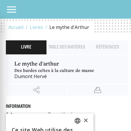
NOTRE CATALOGUE
LE MYTHE D'ARTHUR
Accueil
Livres
Le mythe d'Arthur
LIVRE
TABLE DES MATIÈRES
RÉFÉRENCES
Le mythe d'arthur
Des bardes celtes à la culture de masse
Dumont Hervé
INFORMATION
Auteur
Dumont Hervé
×
Éditeur
Savoir suisse
Ce site Web utilise des
ISBN
9782889146819