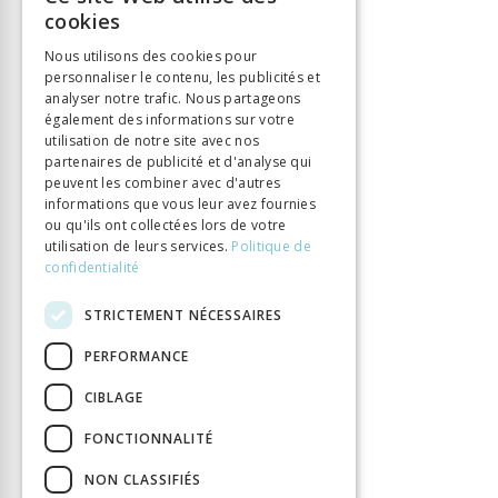
FRENCH
cookies
Langue
Français
GERMAN
Nombre de pages
160
Nous utilisons des cookies pour
personnaliser le contenu, les publicités et
ITALIAN
Parution
1 oct. 2019
analyser notre trafic. Nous partageons
Format
12 x 18
également des informations sur votre
utilisation de notre site avec nos
Type de livre
Monographie
partenaires de publicité et d'analyse qui
peuvent les combiner avec d'autres
informations que vous leur avez fournies
ou qu'ils ont collectées lors de votre
utilisation de leurs services.
Politique de
confidentialité
STRICTEMENT NÉCESSAIRES
PERFORMANCE
CIBLAGE
FONCTIONNALITÉ
NON CLASSIFIÉS