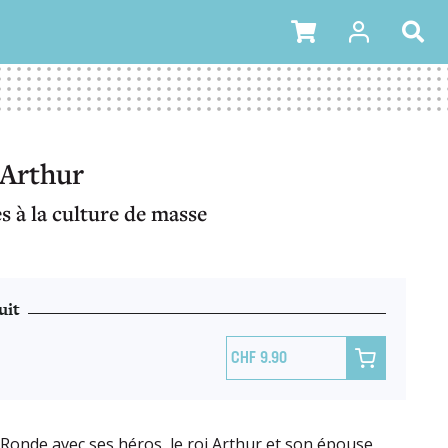
'Arthur
s à la culture de masse
uit

9.90
 Ronde avec ses héros, le roi Arthur et son épouse