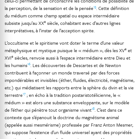
celui-ci permettant de circonscrire les conditions de possibilité de
15
la perception, de la sensation et de la pensée
. Cette définition
du médium comme champ spatial ou espace intermédiaire
e
subsiste jusqu’au XX
siècle, cohabitant avec d’autres lignes
interprétatives, à l’instar de l’acception spirite.
L’occultisme et le spiritisme vont doter le terme d’une valeur
e
métaphysique et mystique puisque le « médium », dès les XV
et
e
XVI
siècles, renvoie aussi à l’espace intermédiaire entre Dieu et
16
les humains
. Les découvertes de Descartes et de Newton
contribuent à façonner un monde traversé par des forces
impondérables et invisibles (éther, fluides, électricité, magnétisme,
etc.) qui médiatisent les rapports entre la sphère du divin et la vie
17
terrestre
; en écho à la tradition postaristotélicienne, le «
médium » est alors une substance enveloppante, sur le modèle
18
de l’éther qui pénètre tout organisme vivant
. C’est dans ce
contexte que s’épanouit la doctrine du magnétisme animal
(appelée aussi mesmérisme) professée par Franz Anton Mesmer,
qui suppose l’existence d’un fluide universel ayant des propriétés