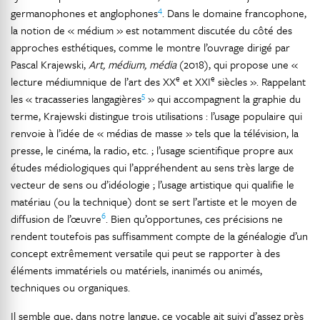
4
germanophones et anglophones
. Dans le domaine francophone,
la notion de « médium » est notamment discutée du côté des
approches esthétiques, comme le montre l’ouvrage dirigé par
Pascal Krajewski,
Art, médium, média
(2018), qui propose une «
e
e
lecture médiumnique de l’art des XX
et XXI
siècles ». Rappelant
5
les « tracasseries langagières
» qui accompagnent la graphie du
terme, Krajewski distingue trois utilisations : l’usage populaire qui
renvoie à l’idée de « médias de masse » tels que la télévision, la
presse, le cinéma, la radio, etc. ; l’usage scientifique propre aux
études médiologiques qui l’appréhendent au sens très large de
vecteur de sens ou d’idéologie ; l’usage artistique qui qualifie le
matériau (ou la technique) dont se sert l’artiste et le moyen de
6
diffusion de l’œuvre
. Bien qu’opportunes, ces précisions ne
rendent toutefois pas suffisamment compte de la généalogie d’un
concept extrêmement versatile qui peut se rapporter à des
éléments immatériels ou matériels, inanimés ou animés,
techniques ou organiques.
Il semble que, dans notre langue, ce vocable ait suivi d’assez près