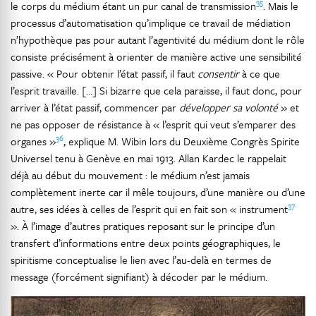
35
le corps du médium étant un pur canal de transmission
. Mais le
processus d’automatisation qu’implique ce travail de médiation
n’hypothèque pas pour autant l’agentivité du médium dont le rôle
consiste précisément à orienter de manière active une sensibilité
passive. « Pour obtenir l’état passif, il faut
consentir
à ce que
l’esprit travaille. […] Si bizarre que cela paraisse, il faut donc, pour
arriver à l’état passif, commencer par
développer sa volonté
» et
ne pas opposer de résistance à « l’esprit qui veut s’emparer des
36
organes »
, explique M. Wibin lors du Deuxième Congrès Spirite
Universel tenu à Genève en mai 1913. Allan Kardec le rappelait
déjà au début du mouvement : le médium n’est jamais
complètement inerte car il mêle toujours, d’une manière ou d’une
37
autre, ses idées à celles de l’esprit qui en fait son « instrument
». À l’image d’autres pratiques reposant sur le principe d’un
transfert d’informations entre deux points géographiques, le
spiritisme conceptualise le lien avec l’au-delà en termes de
message (forcément signifiant) à décoder par le médium.