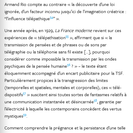
Armand Rio compte au contraire « la découverte d’une loi
ignorée, d’un facteur inconnu jusqu’ici de l’imagination créatrice :
54
“l’influence télépathique
” ».
Une année après, en 1929,
La France moderne
revient sur ces
55
expériences de « télépathisation
», affirmant que si « la
transmission de pensées et de phrases ou de sons par
télégraphie ou la téléphonie sans fil existe […], pourquoi
considérer comme impossible la transmission par les ondes
56
psychiques de la pensée humaine
? » – le texte étant
éloquemment accompagné d’un encart publicitaire pour la TSF.
Particulièrement propices à la transgression des limites
(temporelles et spatiales, mentales et corporelles), ces « télé-
57
dispositifs
» suscitent ainsi toutes sortes de fantasmes relatifs à
58
une communication instantanée et désincarnée
, garantie par
l’électricité à laquelle les contemporains concèdent des vertus
59
mystiques
.
Comment comprendre la prégnance et la persistance d’une telle