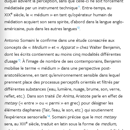
duquel advient la perception, sans que celle-ci ne soit forcément
11
médiatisée par un instrument technique
. Entre-temps, au
e
XIX
siècle, le « médium » en tant qu’opérateur humain de
médiation acquiert son sens spirite, d’abord dans la langue anglo-
12
américaine, puis dans les autres langues
.
Antonio Somaini le confirme dans une étude consacrée aux
concepts de «
Medium
» et «
Apparat
» chez Walter Benjamin,
dont les écrits contiennent au moins cinq modalités différentes
13
d’usage
. À l’image de nombre de ses contemporains, Benjamin
mobilise le terme « médium » dans une perspective post-
aristotélicienne, en tant qu’environnement sensible dans lequel
prennent place des processus perceptifs orientés et filtrés par
différentes substances (eau, lumière, nuage, brume, son, verre,
reflet, etc.). Dans son traité
De Anima
, Aristote parle en effet de
metaxy
(« entre » ou « parmi » en grec) pour désigner les
éléments diaphanes (l’air, l’eau, le son, etc.) qui soutiennent
14
l’expérience sensorielle
. Somaini précise que le mot
metaxy
e
sera, au XIII
siècle, traduit en latin sous la forme de
medium
,