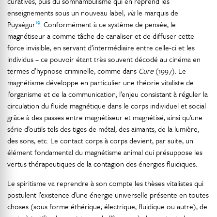
curatives, puis du somnambulisme qui en reprend les
enseignements sous un nouveau label,
via
le marquis de
19
Puységur
. Conformément à ce système de pensée, le
magnétiseur a comme tâche de canaliser et de diffuser cette
force invisible, en servant d’intermédiaire entre celle-ci et les
individus – ce pouvoir étant très souvent décodé au cinéma en
termes d’hypnose criminelle, comme dans
Cure
(1997). Le
magnétisme développe en particulier une théorie vitaliste de
l’organisme et de la communication, l’enjeu consistant à réguler la
circulation du fluide magnétique dans le corps individuel et social
grâce à des passes entre magnétiseur et magnétisé, ainsi qu’une
série d’outils tels des tiges de métal, des aimants, de la lumière,
des sons, etc. Le contact corps à corps devient, par suite, un
élément fondamental du magnétisme animal qui présuppose les
vertus thérapeutiques de la contagion des énergies fluidiques.
Le spiritisme va reprendre à son compte les thèses vitalistes qui
postulent l’existence d’une énergie universelle présente en toutes
choses (sous forme éthérique, électrique, fluidique ou autre), de