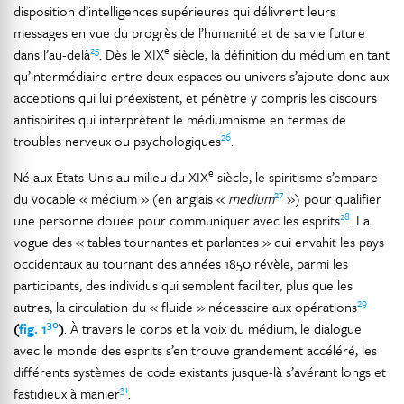
disposition d’intelligences supérieures qui délivrent leurs
messages en vue du progrès de l’humanité et de sa vie future
25
e
dans l’au-delà
. Dès le XIX
siècle, la définition du médium en tant
qu’intermédiaire entre deux espaces ou univers s’ajoute donc aux
acceptions qui lui préexistent, et pénètre y compris les discours
antispirites qui interprètent le médiumnisme en termes de
26
troubles nerveux ou psychologiques
.
e
Né aux États-Unis au milieu du XIX
siècle, le spiritisme s’empare
27
du vocable « médium » (en anglais «
medium
») pour qualifier
28
une personne douée pour communiquer avec les esprits
. La
vogue des « tables tournantes et parlantes » qui envahit les pays
occidentaux au tournant des années 1850 révèle, parmi les
participants, des individus qui semblent faciliter, plus que les
29
autres, la circulation du « fluide » nécessaire aux opérations
30
(
fig. 1
)
. À travers le corps et la voix du médium, le dialogue
avec le monde des esprits s’en trouve grandement accéléré, les
différents systèmes de code existants jusque-là s’avérant longs et
31
fastidieux à manier
.