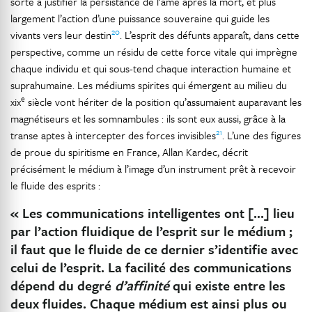
sorte à justifier la persistance de l’âme après la mort, et plus
largement l’action d’une puissance souveraine qui guide les
20
vivants vers leur destin
. L’esprit des défunts apparaît, dans cette
perspective, comme un résidu de cette force vitale qui imprègne
chaque individu et qui sous-tend chaque interaction humaine et
suprahumaine. Les médiums spirites qui émergent au milieu du
e
xix
siècle vont hériter de la position qu’assumaient auparavant les
magnétiseurs et les somnambules : ils sont eux aussi, grâce à la
21
transe aptes à intercepter des forces invisibles
. L’une des figures
de proue du spiritisme en France, Allan Kardec, décrit
précisément le médium à l’image d’un instrument prêt à recevoir
le fluide des esprits :
« Les communications intelligentes ont […] lieu
par l’action fluidique de l’esprit sur le médium ;
il faut que le fluide de ce dernier s’identifie avec
celui de l’esprit. La facilité des communications
dépend du degré
d’affinité
qui existe entre les
deux fluides. Chaque médium est ainsi plus ou