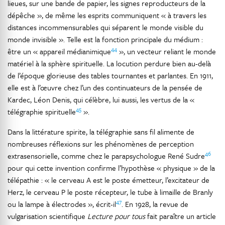
lieues, sur une bande de papier, les signes reproducteurs de la
dépêche », de même les esprits communiquent « à travers les
distances incommensurables qui séparent le monde visible du
monde invisible ». Telle est la fonction principale du médium :
44
être un « appareil médianimique
», un vecteur reliant le monde
matériel à la sphère spirituelle. La locution perdure bien au-delà
de l’époque glorieuse des tables tournantes et parlantes. En 1911,
elle est à l’œuvre chez l’un des continuateurs de la pensée de
Kardec, Léon Denis, qui célèbre, lui aussi, les vertus de la «
45
télégraphie spirituelle
».
Dans la littérature spirite, la télégraphie sans fil alimente de
nombreuses réflexions sur les phénomènes de perception
46
extrasensorielle, comme chez le parapsychologue René Sudre
pour qui cette invention confirme l’hypothèse « physique » de la
télépathie : « le cerveau A est le poste émetteur, l’excitateur de
Herz, le cerveau P le poste récepteur, le tube à limaille de Branly
47
ou la lampe à électrodes », écrit-il
. En 1928, la revue de
vulgarisation scientifique
Lecture pour tous
fait paraître un article