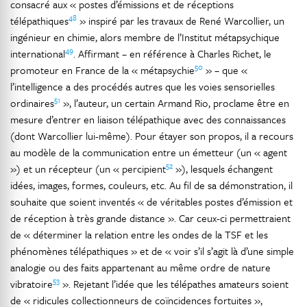
consacré aux « postes d’émissions et de réceptions
48
télépathiques
» inspiré par les travaux de René Warcollier, un
ingénieur en chimie, alors membre de l’Institut métapsychique
49
international
. Affirmant – en référence à Charles Richet, le
50
promoteur en France de la « métapsychie
» – que «
l’intelligence a des procédés autres que les voies sensorielles
51
ordinaires
», l’auteur, un certain Armand Rio, proclame être en
mesure d’entrer en liaison télépathique avec des connaissances
(dont Warcollier lui-même). Pour étayer son propos, il a recours
au modèle de la communication entre un émetteur (un « agent
52
») et un récepteur (un « percipient
»), lesquels échangent
idées, images, formes, couleurs, etc. Au fil de sa démonstration, il
souhaite que soient inventés « de véritables postes d’émission et
de réception à très grande distance ». Car ceux-ci permettraient
de « déterminer la relation entre les ondes de la TSF et les
phénomènes télépathiques » et de « voir s’il s’agit là d’une simple
analogie ou des faits appartenant au même ordre de nature
53
vibratoire
». Rejetant l’idée que les télépathes amateurs soient
de « ridicules collectionneurs de coïncidences fortuites »,