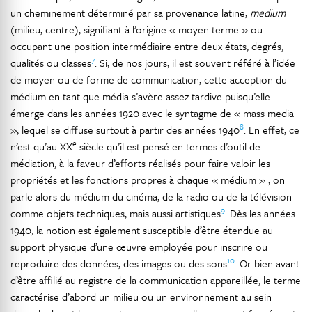
un cheminement déterminé par sa provenance latine,
medium
(milieu, centre), signifiant à l’origine « moyen terme » ou
occupant une position intermédiaire entre deux états, degrés,
7
qualités ou classes
. Si, de nos jours, il est souvent référé à l’idée
de moyen ou de forme de communication, cette acception du
médium en tant que média s’avère assez tardive puisqu’elle
émerge dans les années 1920 avec le syntagme de « mass media
8
», lequel se diffuse surtout à partir des années 1940
. En effet, ce
e
n’est qu’au XX
siècle qu’il est pensé en termes d’outil de
médiation, à la faveur d’efforts réalisés pour faire valoir les
propriétés et les fonctions propres à chaque « médium » ; on
parle alors du médium du cinéma, de la radio ou de la télévision
9
comme objets techniques, mais aussi artistiques
. Dès les années
1940, la notion est également susceptible d’être étendue au
support physique d’une œuvre employée pour inscrire ou
10
reproduire des données, des images ou des sons
. Or bien avant
d’être affilié au registre de la communication appareillée, le terme
caractérise d’abord un milieu ou un environnement au sein