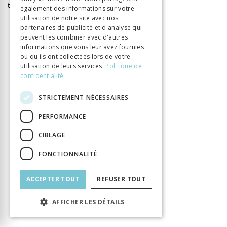
texte les références brèves.
également des informations sur votre
utilisation de notre site avec nos
partenaires de publicité et d'analyse qui
peuvent les combiner avec d'autres
informations que vous leur avez fournies
ou qu'ils ont collectées lors de votre
INFORMATION
utilisation de leurs services.
Politique de
Rime Jacques
Auteur
confidentialité
Éditeur
Alphil
STRICTEMENT NÉCESSAIRES
ISBN
9782889303632
Langue
Français
PERFORMANCE
Collection
Histoire
CIBLAGE
Nombre de pages
680
FONCTIONNALITÉ
Parution
1 avr. 2021
Type de livre
Monographie
ACCEPTER TOUT
REFUSER TOUT
DOI
10.33055/ALPHIL.03160
AFFICHER LES DÉTAILS