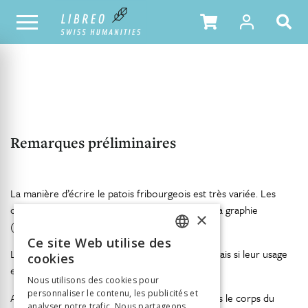
NOTRE CATALOGUE
TABLE DES MATIÈRES
Remarques préliminaires
La manière d’écrire le patois fribourgeois est très variée. Les
citations en patois respectent l’orthographe et la graphie
×
(quelquefois compliquée) de leur auteur.
Ce site Web utilise des
FRENCH
Les toponymes allemands sont traduits en français si leur usage
cookies
est fréquent en cette langue.
GERMAN
Nous utilisons des cookies pour
personnaliser le contenu, les publicités et
ITALIAN
Afin d’alléger les notes, on a souvent inséré dans le corps du
analyser notre trafic. Nous partageons