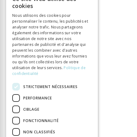
FRENCH
cookies
Langue
Allemand
GERMAN
Collection
Murensia
Nous utilisons des cookies pour
personnaliser le contenu, les publicités et
ITALIAN
Nombre de pages
72
analyser notre trafic. Nous partageons
Parution
1 janv. 2024
également des informations sur votre
utilisation de notre site avec nos
Type de livre
Ouvrage collectif
partenaires de publicité et d'analyse qui
DOI
10.33058/chronos.1748
peuvent les combiner avec d'autres
informations que vous leur avez fournies
ou qu'ils ont collectées lors de votre
utilisation de leurs services.
Politique de
confidentialité
STRICTEMENT NÉCESSAIRES
PERFORMANCE
CIBLAGE
FONCTIONNALITÉ
NON CLASSIFIÉS