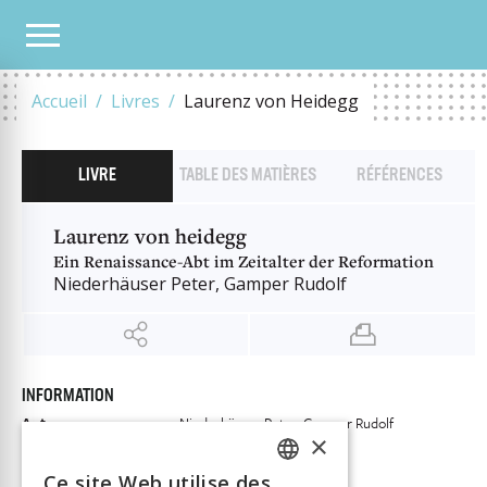
NOTRE CATALOGUE
LAURENZ VON HEIDEGG
Accueil
Livres
Laurenz von Heidegg
LIVRE
TABLE DES MATIÈRES
RÉFÉRENCES
Laurenz von heidegg
Ein Renaissance-Abt im Zeitalter der Reformation
Niederhäuser Peter, Gamper Rudolf
INFORMATION
Auteur
Niederhäuser Peter, Gamper Rudolf
×
Éditeur
Chronos Verlag
Ce site Web utilise des
ISBN
9783034017480