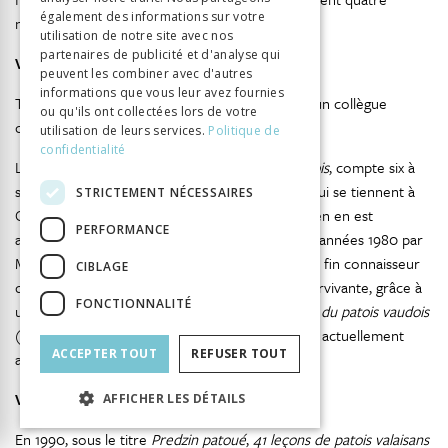
également des informations sur votre
numéros chaque année.
utilisation de notre site avec nos
partenaires de publicité et d'analyse qui
Vaud – Marie-Louise Goumaz :
peuvent les combiner avec d'autres
informations que vous leur avez fournies
Tout cela se passe sans problème : nous avons un collègue
ou qu'ils ont collectées lors de votre
compétent !
utilisation de leurs services.
Politique de
confidentialité
Le Groupement du
Dictionnaire du patois vaudois
, compte six à
sept membres présents aux séances de travail qui se tiennent à
STRICTEMENT NÉCESSAIRES
Chexbres le mardi tous les quinze jours. Le doyen en est
PERFORMANCE
aujourd’hui Michel Freymond. Entraîné dans les années 1980 par
M. Frédéric Duboux, initiateur du dictionnaire et fin connaisseur
CIBLAGE
du patois, ce groupe de travail, dont je suis la survivante, grâce à
FONCTIONNALITÉ
un renfort bienvenu, a complété le
Dictionnaire du patois vaudois
(Duboux 2006) pour sa deuxième édition et est actuellement
ACCEPTER TOUT
REFUSER TOUT
attelé à la troisième édition.
Valais – Gisèle Pannatier :
AFFICHER LES DÉTAILS
En 1990, sous le titre
Predzin patoué
,
41 leçons de patois valaisans