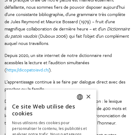
défaillante, nous sommes fiers de pouvoir disposer aujourd’hui
d’une consistante bibliographie, d’une grammaire très complète
de Jules Reymond et Maurice Bossard (1979) – fruit d’une
magnifique collaboration de dernière heure – et d’un
Dictionnaire
du patois vaudois
(Duboux 2006) qui fait l’objet d’un complément
auquel nous travaillons.
Depuis 2020, un site internet de notre dictionnaire rend
acessibles la lecture et l’audition simultanées
(
https://dicopatoisvd.ch/
).
L’apprentissage continue à se faire par dialogue direct avec des
proches ou la famille.
×
Des ouvrages didactiques ont été mis à disposition : le lexique
Ce site Web utilise des
illustré en couleur, didactique
Câise-tè, Batoille !
de 400 mots et
FRENCH
cookies
le CD « À l’écoute du patois vaudois » pour la prononciation de
GERMAN
tout son vocabulaire remettent le patois parlé à l’honneur.
Nous utilisons des cookies pour
personnaliser le contenu, les publicités et
ITALIAN
Il y a aussi notre journal
Lo Conteu
, dont paraissent quatre
analyser notre trafic. Nous partageons