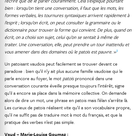
l’écrire que de le parler couramment. Cela s’explique pourtant
bien : lorsqu’on tient une conversation, il faut que les mots,
les
formes verbales, les tournures syntaxiques arrivent rapidement à
l’esprit ; lorsqu’on écrit, on peut consulter la grammaire ou le
dictionnaire pour trouver la forme qui convient. De plus, quand on
écrit, on a choisi son sujet, celui qu’on se sentait à même de
traiter. Une conversation, elle, peut prendre un tour inattendu et
2
vous amener dans des domaines où le patois est pauvre.
»
Un patoisant vaudois peut facilement se trouver devant ce
paradoxe : bien qu’il n’y ait plus aucune famille vaudoise qui le
parle encore au foyer, le mot
patois
prononcé dans une
conversation courante éveille presque toujours l’intérêt, signe
qu’il a encore sa place dans la mémoire collective. On demande
alors de dire un mot, une phrase en patois mais l’élan s’arrête là.
Les curieux de patois réalisent vite qu’il a son vocabulaire propre,
qu’il ne suffit pas de traduire mot à mot du français, et que la
pratique des verbes n’est pas simple.
Vaud – Marie-Louise Goumaz :