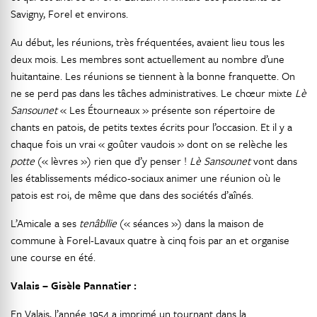
Savigny, Forel et environs.
Au début, les réunions, très fréquentées, avaient lieu tous les
deux mois. Les membres sont actuellement au nombre d’une
huitantaine. Les réunions se tiennent à la bonne franquette. On
ne se perd pas dans les tâches administratives. Le chœur mixte
Lè
Sansounet
« Les Étourneaux » présente son répertoire de
chants en patois, de petits textes écrits pour l’occasion. Et il y a
chaque fois un vrai « goûter vaudois » dont on se relèche les
potte
(« lèvres ») rien que d’y penser !
Lè Sansounet
vont dans
les établissements médico-sociaux animer une réunion où le
patois est roi, de même que dans des sociétés d’aînés.
L’Amicale a ses
tenâbllie
(« séances ») dans la maison de
commune à Forel-Lavaux quatre à cinq fois par an et organise
une course en été.
Valais – Gisèle Pannatier :
En Valais, l’année 1954 a imprimé un tournant dans la