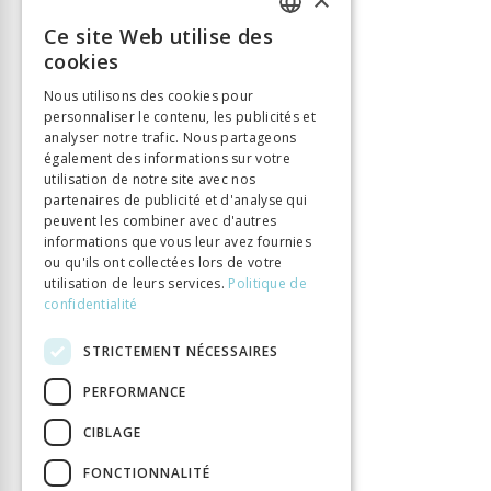
Auteur
Léon Gautier
Ce site Web utilise des
Éditeur
BHMS
FRENCH
cookies
ISBN
9782940527472
GERMAN
Nous utilisons des cookies pour
Langue
Français
personnaliser le contenu, les publicités et
ITALIAN
Nombre de pages
746
analyser notre trafic. Nous partageons
Parution
1 juin 2001
également des informations sur votre
utilisation de notre site avec nos
Type de livre
Monographie
partenaires de publicité et d'analyse qui
DOI
10.37400/BHMS.07317
peuvent les combiner avec d'autres
informations que vous leur avez fournies
ou qu'ils ont collectées lors de votre
utilisation de leurs services.
Politique de
confidentialité
STRICTEMENT NÉCESSAIRES
PERFORMANCE
CIBLAGE
FONCTIONNALITÉ