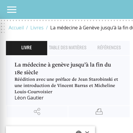
NOTRE CATALOGUE
LA MÉDECINE À GENÈVE JUSQU’À LA FIN DU 18E SIÈCLE
Accueil
Livres
La médecine à Genève jusqu’à la fin d
LIVRE
TABLE DES MATIÈRES
RÉFÉRENCES
La médecine à genève jusqu’à la fin du
18e siècle
Réédition avec une préface de Jean Starobinski et
une introduction de Vincent Barras et Micheline
Louis-Courvoisier
Léon Gautier
INFORMATION
×