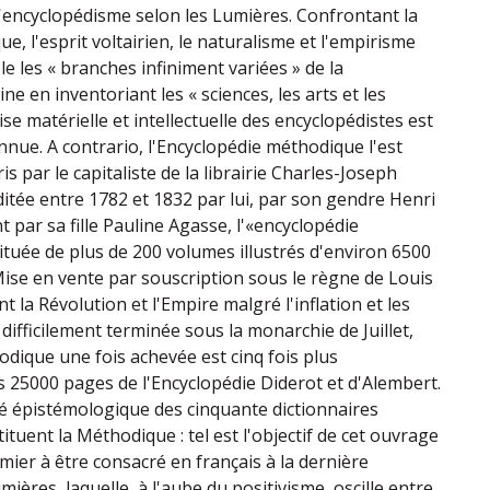
 l'encyclopédisme selon les Lumières. Confrontant la
ue, l'esprit voltairien, le naturalisme et l'empirisme
le les « branches infiniment variées » de la
 en inventoriant les « sciences, les arts et les
ise matérielle et intellectuelle des encyclopédistes est
nnue. A contrario, l'Encyclopédie méthodique l'est
s par le capitaliste de la librairie Charles-Joseph
itée entre 1782 et 1832 par lui, par son gendre Henri
 par sa fille Pauline Agasse, l'«encyclopédie
tuée de plus de 200 volumes illustrés d'environ 6500
ise en vente par souscription sous le règne de Louis
t la Révolution et l'Empire malgré l'inflation et les
 difficilement terminée sous la monarchie de Juillet,
odique une fois achevée est cinq fois plus
 25000 pages de l'Encyclopédie Diderot et d'Alembert.
é épistémologique des cinquante dictionnaires
tituent la Méthodique : tel est l'objectif de cet ouvrage
premier à être consacré en français à la dernière
ières, laquelle, à l'aube du positivisme, oscille entre