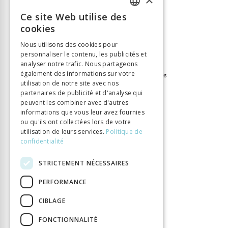
ISBN
9782600008051
Ce site Web utilise des
Langue
Français
FRENCH
cookies
Collection
Bibliothèque des Lumières
GERMAN
Nous utilisons des cookies pour
Nombre de pages
832
personnaliser le contenu, les publicités et
ITALIAN
Parution
1 janv. 2006
analyser notre trafic. Nous partageons
également des informations sur votre
Thème
XVIIe-XVIIIe siècles, Lumières
utilisation de notre site avec nos
Format
15,2 x 22,2
partenaires de publicité et d'analyse qui
Type de livre
Ouvrage collectif
peuvent les combiner avec d'autres
informations que vous leur avez fournies
ou qu'ils ont collectées lors de votre
utilisation de leurs services.
Politique de
confidentialité
STRICTEMENT NÉCESSAIRES
PERFORMANCE
CIBLAGE
FONCTIONNALITÉ