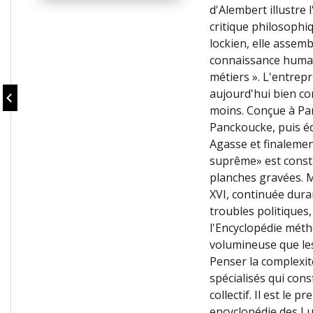
d'Alembert illustre
critique philosophiq
lockien, elle assemb
connaissance humaine
métiers ». L'entrepr
aujourd'hui bien co
moins. Conçue à Pari
Panckoucke, puis éd
Agasse et finalement
suprême» est consti
planches gravées. M
XVI, continuée duran
troubles politiques,
l'Encyclopédie méth
volumineuse que les
Penser la complexit
spécialisés qui cons
collectif. Il est le 
encyclopédie des Lum