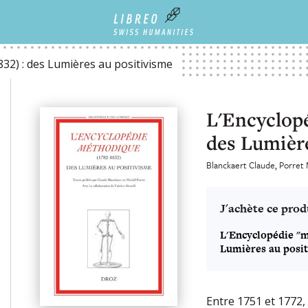
 AU POSITIVISME
32) : des Lumières au positivisme
L'Encyclopé
des Lumière
Blanckaert Claude
Porret 
J'achète ce prod
L'Encyclopédie "m
Lumières au posi
Entre 1751 et 1772, 