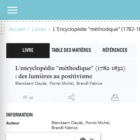
NOTRE CATALOGUE
L'ENCYCLOPÉDIE "MÉTHODIQUE" (1782-1832) : DES LUMIÈRES
Accueil
Livres
L'Encyclopédie "méthodique" (1782-18
LIVRE
TABLE DES MATIÈRES
RÉFÉRENCES
L'encyclopédie "méthodique" (1782-1832)
: des lumières au positivisme
Blanckaert Claude
Porret Michel
Brandli Fabrice
INFORMATION
Blanckaert Claude
Porret Michel
Auteur
Brandli Fabrice
Éditeur
Librairie Droz
×