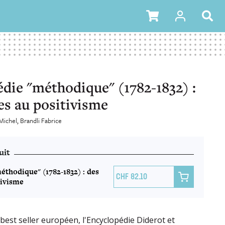
die "méthodique" (1782-1832) :
s au positivisme
Michel
Brandli Fabrice
uit
éthodique" (1782-1832) : des

82.10
tivisme
best seller européen, l'Encyclopédie Diderot et