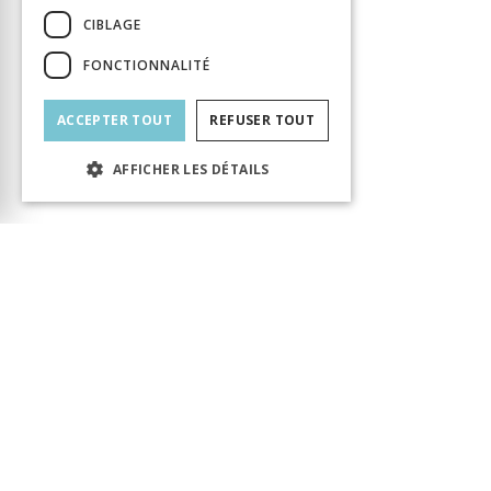
CIBLAGE
FONCTIONNALITÉ
ACCEPTER TOUT
REFUSER TOUT
AFFICHER LES DÉTAILS
Le produit a bien été ajouté au panier ! Vous
pouvez continuer votre visite ou accéder au