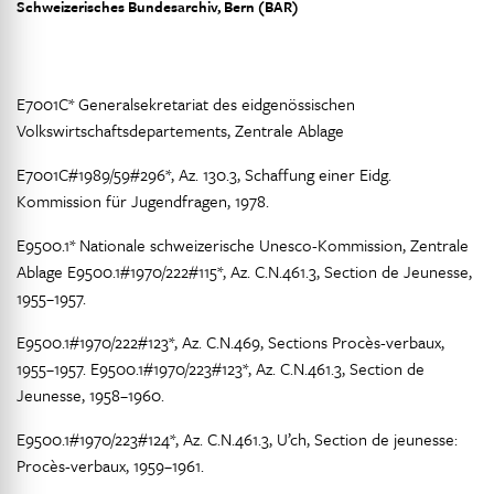
Schweizerisches Bundesarchiv, Bern (BAR)
E7001C* Generalsekretariat des eidgenössischen
Volkswirtschaftsdepartements, Zentrale Ablage
E7001C#1989/59#296*, Az. 130.3, Schaffung einer Eidg.
Kommission für Jugendfragen, 1978.
E9500.1* Nationale schweizerische Unesco-Kommission, Zentrale
Ablage E9500.1#1970/222#115*, Az. C.N.461.3, Section de Jeunesse,
1955–1957.
E9500.1#1970/222#123*, Az. C.N.469, Sections Procès-verbaux,
1955–1957. E9500.1#1970/223#123*, Az. C.N.461.3, Section de
Jeunesse, 1958–1960.
E9500.1#1970/223#124*, Az. C.N.461.3, U’ch, Section de jeunesse:
Procès-verbaux, 1959–1961.