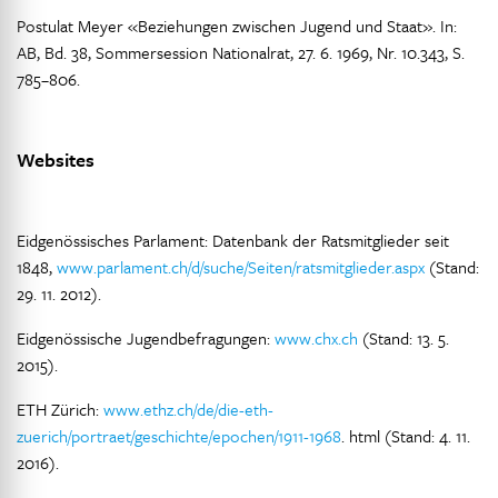
Postulat Meyer «Beziehungen zwischen Jugend und Staat». In:
AB, Bd. 38, Sommersession Nationalrat, 27. 6. 1969, Nr. 10.343, S.
785–806.
Websites
Eidgenössisches Parlament: Datenbank der Ratsmitglieder seit
1848,
www.parlament.ch/d/suche/Seiten/ratsmitglieder.aspx
(Stand:
29. 11. 2012).
Eidgenössische Jugendbefragungen:
www.chx.ch
(Stand: 13. 5.
2015).
ETH Zürich:
www.ethz.ch/de/die-eth-
zuerich/portraet/geschichte/epochen/1911-1968
. html (Stand: 4. 11.
2016).