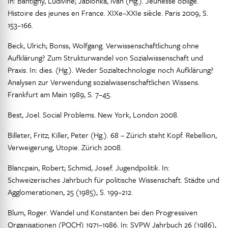
In: Bantigny, Ludivine; Jablonka, Ivan (Hg.). Jeunesse oblige.
Histoire des jeunes en France. XIXe–XXIe siècle. Paris 2009, S.
153–166.
Beck, Ulrich; Bonss, Wolfgang. Verwissenschaftlichung ohne
Aufklärung? Zum Strukturwandel von Sozialwissenschaft und
Praxis. In: dies. (Hg.). Weder Sozialtechnologie noch Aufklärung?
Analysen zur Verwendung sozialwissenschaftlichen Wissens.
Frankfurt am Main 1989, S. 7–45.
Best, Joel. Social Problems. New York, London 2008.
Billeter, Fritz; Killer, Peter (Hg.). 68 – Zürich steht Kopf. Rebellion,
Verweigerung, Utopie. Zürich 2008.
Blancpain, Robert; Schmid, Josef. Jugendpolitik. In:
Schweizerisches Jahrbuch für politische Wissenschaft. Städte und
Agglomerationen, 25 (1985), S. 199–212.
Blum, Roger. Wandel und Konstanten bei den Progressiven
Organisationen (POCH) 1971–1986. In: SVPW Jahrbuch 26 (1986),