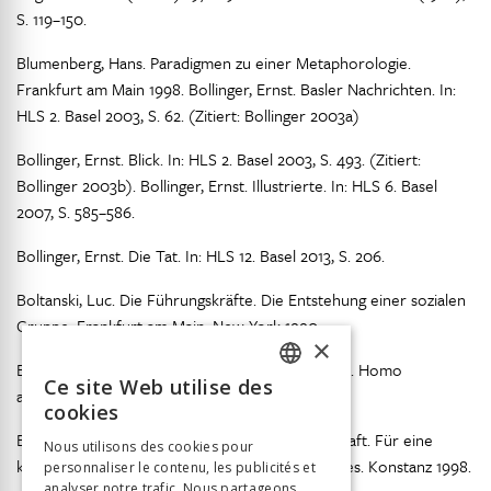
S. 119–150.
Blumenberg, Hans. Paradigmen zu einer Metaphorologie.
Frankfurt am Main 1998. Bollinger, Ernst. Basler Nachrichten. In:
HLS 2. Basel 2003, S. 62. (Zitiert: Bollinger 2003a)
Bollinger, Ernst. Blick. In: HLS 2. Basel 2003, S. 493. (Zitiert:
Bollinger 2003b). Bollinger, Ernst. Illustrierte. In: HLS 6. Basel
2007, S. 585–586.
Bollinger, Ernst. Die Tat. In: HLS 12. Basel 2013, S. 206.
Boltanski, Luc. Die Führungskräfte. Die Entstehung einer sozialen
Gruppe. Frankfurt am Main, New York 1990.
×
Bourdieu, Pierre. Der kritische Moment. In: ders. Homo
Ce site Web utilise des
academicus. Frankfurt am Main 1992.
FRENCH
cookies
GERMAN
Bourdieu, Pierre. Vom Gebrauch der Wissenschaft. Für eine
Nous utilisons des cookies pour
klinische Soziologie des wissenschaftlichen Feldes. Konstanz 1998.
personnaliser le contenu, les publicités et
ITALIAN
analyser notre trafic. Nous partageons