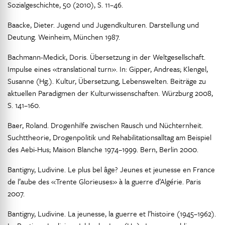
Sozialgeschichte, 50 (2010), S. 11–46.
Baacke, Dieter. Jugend und Jugendkulturen. Darstellung und
Deutung. Weinheim, München 1987.
Bachmann-Medick, Doris. Übersetzung in der Weltgesellschaft.
Impulse eines «translational turn». In: Gipper, Andreas; Klengel,
Susanne (Hg.). Kultur, Übersetzung, Lebenswelten. Beiträge zu
aktuellen Paradigmen der Kulturwissenschaften. Würzburg 2008,
S. 141–160.
Baer, Roland. Drogenhilfe zwischen Rausch und Nüchternheit.
Suchttheorie, Drogenpolitik und Rehabilitationsalltag am Beispiel
des Aebi-Hus; Maison Blanche 1974–1999. Bern, Berlin 2000.
Bantigny, Ludivine. Le plus bel âge? Jeunes et jeunesse en France
de l’aube des «Trente Glorieuses» à la guerre d’Algérie. Paris
2007.
Bantigny, Ludivine. La jeunesse, la guerre et l’histoire (1945–1962).