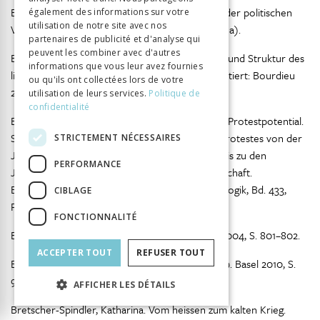
Bourdieu, Pierre. Das politische Feld. Zur Kritik der politischen
également des informations sur votre
utilisation de notre site avec nos
Vernunft. Konstanz 2001. (Zitiert: Bourdieu 2001a).
partenaires de publicité et d'analyse qui
peuvent les combiner avec d'autres
Bourdieu, Pierre. Die Regeln der Kunst. Genese und Struktur des
informations que vous leur avez fournies
literarischen Feldes. Frankfurt am Main 2001. (Zitiert: Bourdieu
ou qu'ils ont collectées lors de votre
2001b).
utilisation de leurs services.
Politique de
confidentialité
Brand, Volker. Jugendkulturen und jugendliches Protestpotential.
Sozialgeschichtliche Untersuchung des Jugendprotestes von der
STRICTEMENT NÉCESSAIRES
Jugendbewegung zu Beginn des Jahrhunderts bis zu den
PERFORMANCE
Jugendkulturen der gegenwärtigen Risikogesellschaft.
Europäische Hochschulschriften, Reihe XI Pädagogik, Bd. 433,
CIBLAGE
Frankfurt am Main 1993.
FONCTIONNALITÉ
Brassel-Moser, Ruedi. Drogen. In: HLS 3. Basel 2004, S. 801–802.
ACCEPTER TOUT
REFUSER TOUT
Brassel-Moser, Ruedi. National-Zeitung. In: HLS 9. Basel 2010, S.
98.
AFFICHER LES DÉTAILS
Bretscher-Spindler, Katharina. Vom heissen zum kalten Krieg.