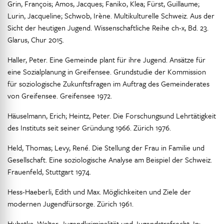
Grin, François; Amos, Jacques; Faniko, Klea; Fürst, Guillaume;
Lurin, Jacqueline; Schwob, Irène. Multikulturelle Schweiz. Aus der
Sicht der heutigen Jugend. Wissenschaftliche Reihe ch-x, Bd. 23.
Glarus, Chur 2015.
Haller, Peter. Eine Gemeinde plant für ihre Jugend. Ansätze für
eine Sozialplanung in Greifensee. Grundstudie der Kommission
für soziologische Zukunftsfragen im Auftrag des Gemeinderates
von Greifensee. Greifensee 1972.
Häuselmann, Erich; Heintz, Peter. Die Forschungsund Lehrtätigkeit
des Instituts seit seiner Gründung 1966. Zürich 1976.
Held, Thomas; Levy, René. Die Stellung der Frau in Familie und
Gesellschaft. Eine soziologische Analyse am Beispiel der Schweiz.
Frauenfeld, Stuttgart 1974.
Hess-Haeberli, Edith und Max. Möglichkeiten und Ziele der
modernen Jugendfürsorge. Zürich 1961.
Hubatka, Walter. Jugendkriminalität und Jugendstrafrecht. In: