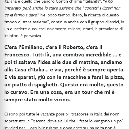
italiana e quello che Sandro Contin chiama “italianità”, “
lì ho
imparato, però anche lo stare assieme che i contatti svizzeri non
ce la fanno a dare
.” Nel poco tempo libero, la ricerca di questo
“modo di stare assieme”, continua anche con il gruppo di amici, in
un quartiere quasi esclusivamente italiano; infatti, la prevalenza di
italofoni è pervasiva.
C’era l’Emiliano, c’era il Roberto, c’era il
Francesco. Tutti là, una comitiva incredibile … e
poi ti saltava l’idea alle due di mattina, andiamo
alla Casa d’Italia… e via, perché è sempre aperta.
E via sparati, giù con le macchine a farsi la pizza,
un piatto di spaghetti. Questo era molto, questo
lo curavo. Era una cosa, era un tour che mi è
sempre stato molto vicino.
Ci sono poi tutte le vacanze possibili trascorse in Italia dai nonni,
soprattutto in Toscana, dove sia lui che il fratello vengono un po’
invidiati per il loro bilinguismo e dove ancora una volta non è