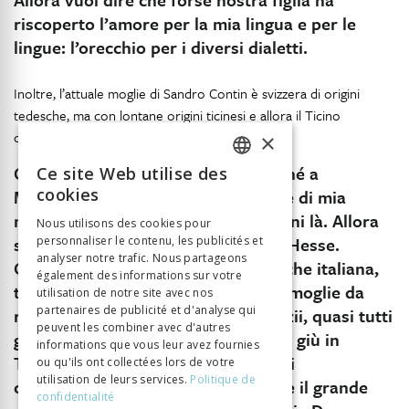
riscoperto l’amore per la mia lingua e per le
lingue: l’orecchio per i diversi dialetti.
Inoltre, l’attuale moglie di Sandro Contin è svizzera di origini
tedesche, ma con lontane origini ticinesi e allora il Ticino
cominciano a scoprirlo insieme.
×
Con mia moglie si va in Ticino perché a
Ce site Web utilise des
FRENCH
cookies
Montagnola abbiamo gli zii da parte di mia
GERMAN
moglie. Che vivono già da 40, 45 anni là. Allora
Nous utilisons des cookies pour
si va là e si fanno le passeggiate di Hesse.
personnaliser le contenu, les publicités et
ITALIAN
analyser notre trafic. Nous partageons
Questo zio, lui è di discendenza anche italiana,
également des informations sur votre
ticinese e italiana, ma lontana. Mia moglie da
utilisation de notre site avec nos
partenaires de publicité et d'analyse qui
ragazzina è andata molto giù dagli zii, quasi tutti
peuvent les combiner avec d'autres
gli anni andava due, anche tre volte giù in
informations que vous leur avez fournies
Ticino, perché si sentiva bene. E poi
ou qu'ils ont collectées lors de votre
utilisation de leurs services.
Politique de
conoscevano gente di cultura, come il grande
confidentialité