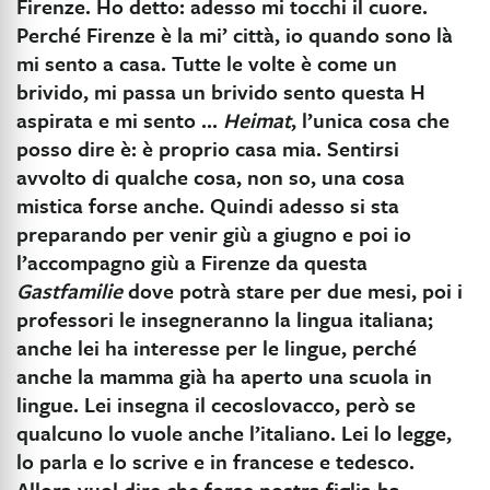
Firenze. Ho detto: adesso mi tocchi il cuore.
Perché Firenze è la mi’ città, io quando sono là
mi sento a casa. Tutte le volte è come un
brivido, mi passa un brivido sento questa H
aspirata e mi sento ...
Heimat
, l’unica cosa che
posso dire è: è proprio casa mia. Sentirsi
avvolto di qualche cosa, non so, una cosa
mistica forse anche. Quindi adesso si sta
preparando per venir giù a giugno e poi io
l’accompagno giù a Firenze da questa
Gastfamilie
dove potrà stare per due mesi, poi i
professori le insegneranno la lingua italiana;
anche lei ha interesse per le lingue, perché
anche la mamma già ha aperto una scuola in
lingue. Lei insegna il cecoslovacco, però se
qualcuno lo vuole anche l’italiano. Lei lo legge,
lo parla e lo scrive e in francese e tedesco.
Allora vuol dire che forse nostra figlia ha