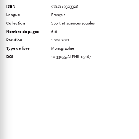
ISBN
9782889303328
Langue
Français
Collection
Sport et sciences sociales
Nombre de pages
616
Parution
1 nov. 2021
Type de livre
Monographie
DOI
10.33055/ALPHIL.03167