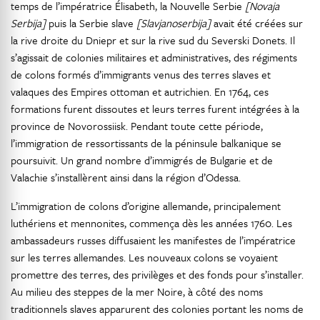
temps de l’impératrice Élisabeth, la Nouvelle Serbie
[Novaja
Serbija]
puis la Serbie slave
[Slavjanoserbija]
avait été créées sur
la rive droite du Dniepr et sur la rive sud du Severski Donets. Il
s’agissait de colonies militaires et administratives, des régiments
de colons formés d’immigrants venus des terres slaves et
valaques des Empires ottoman et autrichien. En 1764, ces
formations furent dissoutes et leurs terres furent intégrées à la
province de Novorossiisk. Pendant toute cette période,
l’immigration de ressortissants de la péninsule balkanique se
poursuivit. Un grand nombre d’immigrés de Bulgarie et de
Valachie s’installèrent ainsi dans la région d’Odessa.
L’immigration de colons d’origine allemande, principalement
luthériens et mennonites, commença dès les années 1760. Les
ambassadeurs russes diffusaient les manifestes de l’impératrice
sur les terres allemandes. Les nouveaux colons se voyaient
promettre des terres, des privilèges et des fonds pour s’installer.
Au milieu des steppes de la mer Noire, à côté des noms
traditionnels slaves apparurent des colonies portant les noms de