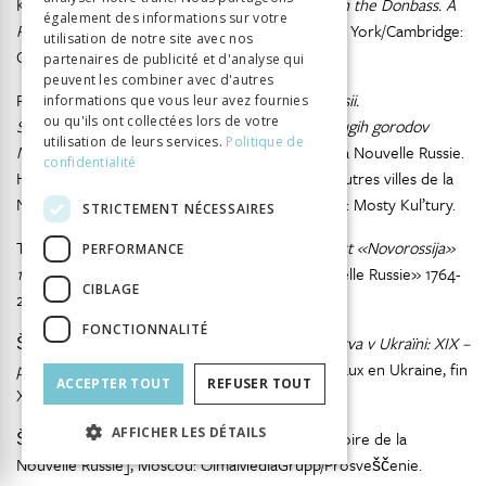
Kuromiya Hiroaki (1998),
Freedom and Terror in the Donbass. A
également des informations sur votre
Russian-Ukrainian Borderland, 1870s-1990s
, New York/Cambridge:
utilisation de notre site avec nos
Cambridge University Press.
partenaires de publicité et d'analyse qui
peuvent les combiner avec d'autres
Poliščuk Matvej (2002),
Evrei Odessy i Novorossii.
informations que vous leur avez fournies
ou qu'ils ont collectées lors de votre
Social’nopolitičeskaja istorija evreev Odessy i drugih gorodov
utilisation de leurs services.
Politique de
Novorossii 1881-1904
[Les Juifs d’Odessa et de la Nouvelle Russie.
confidentialité
Histoire sociopolitique des Juifs d’Odessa et d’autres villes de la
Nouvelle Russie 1881-1904], Jérusalem / Moscou: Mosty Kul’tury.
STRICTEMENT NÉCESSAIRES
Turčenko Galina, Turčenko, Fedor (2015),
Proekt «Novorossija»
PERFORMANCE
1764-2014. Jubilej na krovi
[Le Projet de «Nouvelle Russie» 1764-
CIBLAGE
2014. Un anniversaire sanglant], Zaporojié: ZNU.
FONCTIONNALITÉ
Šandra Valentyna (2005),
General-gubernatorstva v Ukraïni: XIX –
počatok XX stolittja
[Les gouvernements généraux en Ukraine, fin
ACCEPTER TOUT
REFUSER TOUT
e
e
XIX
-début XX
ss.], Kyiv: Instytut istoriï Ukraïni.
AFFICHER LES DÉTAILS
Šubin Aleksandr (2015),
Istorija Novorossii
[Histoire de la
Nouvelle Russie], Moscou: OlmaMediaGrupp/Prosveščenie.