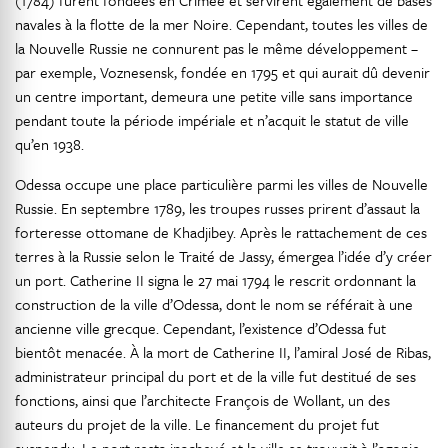
(1784) furent fondées en Crimée et servirent également de bases
navales à la flotte de la mer Noire. Cependant, toutes les villes de
la Nouvelle Russie ne connurent pas le même développement –
par exemple, Voznesensk, fondée en 1795 et qui aurait dû devenir
un centre important, demeura une petite ville sans importance
pendant toute la période impériale et n’acquit le statut de ville
qu’en 1938.
Odessa occupe une place particulière parmi les villes de Nouvelle
Russie. En septembre 1789, les troupes russes prirent d’assaut la
forteresse ottomane de Khadjibey. Après le rattachement de ces
terres à la Russie selon le Traité de Jassy, émergea l’idée d’y créer
un port. Catherine II signa le 27 mai 1794 le rescrit ordonnant la
construction de la ville d’Odessa, dont le nom se référait à une
ancienne ville grecque. Cependant, l’existence d’Odessa fut
bientôt menacée. À la mort de Catherine II, l’amiral José de Ribas,
administrateur principal du port et de la ville fut destitué de ses
fonctions, ainsi que l’architecte François de Wollant, un des
auteurs du projet de la ville. Le financement du projet fut