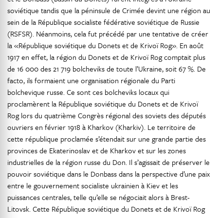
soviétique tandis que la péninsule de Crimée devint une région au
sein de la République socialiste fédérative soviétique de Russie
(RSFSR). Néanmoins, cela fut précédé par une tentative de créer
la «République soviétique du Donets et de Krivoï Rog». En août
1917 en effet, la région du Donets et de Krivoï Rog comptait plus
de 16 000 des 21 719 bolcheviks de toute l’Ukraine, soit 67 %. De
facto, ils formaient une organisation régionale du Parti
bolchevique russe. Ce sont ces bolcheviks locaux qui
proclamèrent la République soviétique du Donets et de Krivoï
Rog lors du quatrième Congrès régional des soviets des députés
ouvriers en février 1918 à Kharkov (Kharkiv). Le territoire de
cette république proclamée s’étendait sur une grande partie des
provinces de Ekaterinoslav et de Kharkov et sur les zones
industrielles de la région russe du Don. Il s’agissait de préserver le
pouvoir soviétique dans le Donbass dans la perspective d’une paix
entre le gouvernement socialiste ukrainien à Kiev et les
puissances centrales, telle qu’elle se négociait alors à Brest-
Litovsk. Cette République soviétique du Donets et de Krivoï Rog