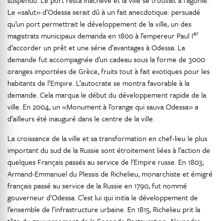
suspendu. Le port resta inachevé et la ville se trouvait à l’agonie.
Le «salut» d’Odessa serait dû à un fait anecdotique: persuadé
qu’un port permettrait le développement de la ville, un des
er
magistrats municipaux demanda en 1800 à l’empereur Paul I
d’accorder un prêt et une série d’avantages à Odessa. La
demande fut accompagnée d’un cadeau sous la forme de 3000
oranges importées de Grèce, fruits tout à fait exotiques pour les
habitants de l’Empire. L’autocrate se montra favorable à la
demande. Cela marqua le début du développement rapide de la
ville. En 2004, un «Monument à l’orange qui sauva Odessa» a
d’ailleurs été inauguré dans le centre de la ville.
La croissance de la ville et sa transformation en chef-lieu le plus
important du sud de la Russie sont étroitement liées à l’action de
quelques Français passés au service de l’Empire russe. En 1803,
Armand-Emmanuel du Plessis de Richelieu, monarchiste et émigré
français passé au service de la Russie en 1790, fut nommé
gouverneur d’Odessa. C’est lui qui initia le développement de
l’ensemble de l’infrastructure urbaine. En 1815, Richelieu prit la