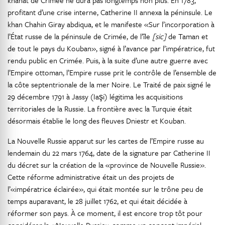
khanat de Crimée ne dura pas longtemps non plus. En 1783,
profitant d’une crise interne, Catherine II annexa la péninsule. Le
khan Chahin Giray abdiqua, et le manifeste «Sur l’incorporation à
l’État russe de la péninsule de Crimée, de l’île
[sic]
de Taman et
de tout le pays du Kouban», signé à l’avance par l’impératrice, fut
rendu public en Crimée. Puis, à la suite d’une autre guerre avec
l’Empire ottoman, l’Empire russe prit le contrôle de l’ensemble de
la côte septentrionale de la mer Noire. Le Traité de paix signé le
29 décembre 1791 à Jassy (Iaşi) légitima les acquisitions
territoriales de la Russie. La frontière avec la Turquie était
désormais établie le long des fleuves Dniestr et Kouban.
La Nouvelle Russie apparut sur les cartes de l’Empire russe au
lendemain du 22 mars 1764, date de la signature par Catherine II
du décret sur la création de la «province de Nouvelle Russie».
Cette réforme administrative était un des projets de
l’«impératrice éclairée», qui était montée sur le trône peu de
temps auparavant, le 28 juillet 1762, et qui était décidée à
réformer son pays. À ce moment, il est encore trop tôt pour