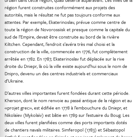
urbain dans cette région, quasi déserte auparavant. Les villes de la
région furent construites conformément aux projets des
autorités, mais le résultat ne fut pas toujours conforme aux
attentes. Par exemple, Ekaterinoslav, prévue comme centre de
toute la région de Novorossiisk et presque comme la capitale du
sud de l’Empire, devait être construite au bord de la rivière
Kiltchen. Cependant, l’endroit s’avéra très mal choisi et la
construction de la ville, commencée en 1776, fut complètement
arrêtée en 1782. En 1787, Ekaterinoslav fut déplacée sur la rive
droite du Dniepr, là où la ville existe aujourd’hui sous le nom de
Dnipro, devenu un des centres industriels et commerciaux
d’Ukraine.
D’autres villes importantes furent fondées durant cette période.
Kherson, dont le nom renvoie au passé antique de la région et au
«projet grec», est édifiée en 1778 à l’embouchure du Dniepr, et
Nikolaïev (Mykolaïv) est bâtie en 1789 sur l’estuaire du Boug. Les
deux villes furent planifiées comme des ports importants dotés
de chantiers navals militaires. Simferopol (1783) et Sébastopol