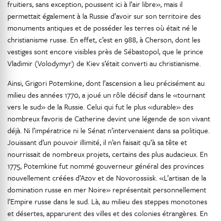
fruitiers, sans exception, poussent ici à l’air libre», mais il
permettait également à la Russie d’avoir sur son territoire des
monuments antiques et de posséder les terres où était né le
christianisme russe. En effet, c’est en 988, à Cherson, dont les
vestiges sont encore visibles près de Sébastopol, que le prince
Vladimir (Volodymyr) de Kiev s’était converti au christianisme.
Ainsi, Grigori Potemkine, dont l’ascension a lieu précisément au
milieu des années 1770, a joué un rôle décisif dans le «tournant
vers le sud» de la Russie. Celui qui fut le plus «durable» des
nombreux favoris de Catherine devint une légende de son vivant
déjà. Ni l’impératrice ni le Sénat n’intervenaient dans sa politique.
Jouissant d’un pouvoir illimité, il n’en faisait qu’à sa tête et
nourrissait de nombreux projets, certains des plus audacieux. En
1775, Potemkine fut nommé gouverneur général des provinces
nouvellement créées d’Azov et de Novorossiisk. «L’artisan de la
domination russe en mer Noire» représentait personnellement
l’Empire russe dans le sud. Là, au milieu des steppes monotones
et désertes, apparurent des villes et des colonies étrangères. En