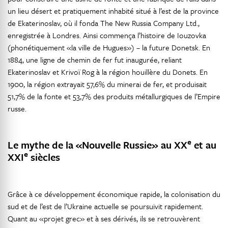
un lieu désert et pratiquement inhabité situé à l’est de la province
de Ekaterinoslav, où il fonda The New Russia Company Ltd.,
enregistrée à Londres. Ainsi commença l’histoire de Iouzovka
(phonétiquement «la ville de Hugues») – la future Donetsk. En
1884, une ligne de chemin de fer fut inaugurée, reliant
Ekaterinoslav et Krivoï Rog à la région houillère du Donets. En
1900, la région extrayait 57,6% du minerai de fer, et produisait
51,7% de la fonte et 53,7% des produits métallurgiques de l’Empire
russe.
e
Le mythe de la «Nouvelle Russie» au XX
et au
e
XXI
siècles
Grâce à ce développement économique rapide, la colonisation du
sud et de l’est de l’Ukraine actuelle se poursuivit rapidement.
Quant au «projet grec» et à ses dérivés, ils se retrouvèrent