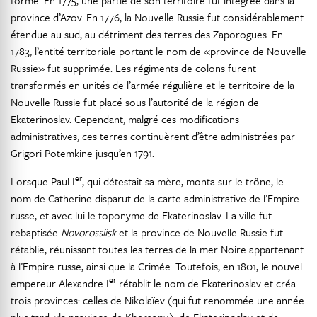
forme. En 1775, une partie de son territoire fut intégrée dans la
province d’Azov. En 1776, la Nouvelle Russie fut considérablement
étendue au sud, au détriment des terres des Zaporogues. En
1783, l’entité territoriale portant le nom de «province de Nouvelle
Russie» fut supprimée. Les régiments de colons furent
transformés en unités de l’armée régulière et le territoire de la
Nouvelle Russie fut placé sous l’autorité de la région de
Ekaterinoslav. Cependant, malgré ces modifications
administratives, ces terres continuèrent d’être administrées par
Grigori Potemkine jusqu’en 1791.
er
Lorsque Paul I
, qui détestait sa mère, monta sur le trône, le
nom de Catherine disparut de la carte administrative de l’Empire
russe, et avec lui le toponyme de Ekaterinoslav. La ville fut
rebaptisée
Novorossiisk
et la province de Nouvelle Russie fut
rétablie, réunissant toutes les terres de la mer Noire appartenant
à l’Empire russe, ainsi que la Crimée. Toutefois, en 1801, le nouvel
er
empereur Alexandre I
rétablit le nom de Ekaterinoslav et créa
trois provinces: celles de Nikolaïev (qui fut renommée une année