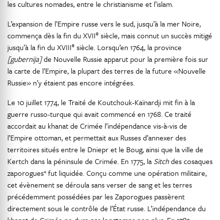
les cultures nomades, entre le christianisme et l’islam.
L’expansion de l’Empire russe vers le sud, jusqu’à la mer Noire,
e
commença dès la fin du XVII
siècle, mais connut un succès mitigé
e
jusqu’à la fin du XVIII
siècle. Lorsqu’en 1764, la province
[gubernija]
de Nouvelle Russie apparut pour la première fois sur
la carte de l’Empire, la plupart des terres de la future «Nouvelle
Russie» n’y étaient pas encore intégrées.
Le 10 juillet 1774, le Traité de Koutchouk-Kaïnardji mit fin à la
guerre russo-turque qui avait commencé en 1768. Ce traité
accordait au khanat de Crimée l’indépendance vis-à-vis de
l’Empire ottoman, et permettait aux Russes d’annexer des
territoires situés entre le Dniepr et le Boug, ainsi que la ville de
Kertch dans la péninsule de Crimée. En 1775, la
Sitch
des cosaques
zaporogues* fut liquidée. Conçu comme une opération militaire,
cet évènement se déroula sans verser de sang et les terres
précédemment possédées par les Zaporogues passèrent
directement sous le contrôle de l’État russe. L’indépendance du