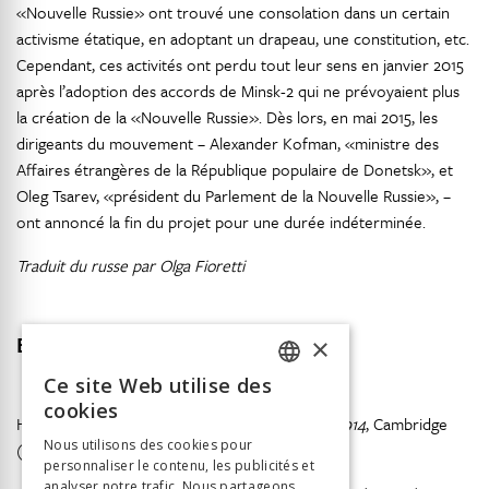
«Nouvelle Russie» ont trouvé une consolation dans un certain
activisme étatique, en adoptant un drapeau, une constitution, etc.
Cependant, ces activités ont perdu tout leur sens en janvier 2015
après l’adoption des accords de Minsk-2 qui ne prévoyaient plus
la création de la «Nouvelle Russie». Dès lors, en mai 2015, les
dirigeants du mouvement – Alexander Kofman, «ministre des
Affaires étrangères de la République populaire de Donetsk», et
Oleg Tsarev, «président du Parlement de la Nouvelle Russie», –
ont annoncé la fin du projet pour une durée indéterminée.
Traduit du russe par Olga Fioretti
Bibliographie
×
Ce site Web utilise des
FRENCH
cookies
Herlihy Patricia (1991),
Odessa: A History, 1794-1914
, Cambridge
GERMAN
Nous utilisons des cookies pour
(MA): Harvard University Press.
personnaliser le contenu, les publicités et
ITALIAN
analyser notre trafic. Nous partageons