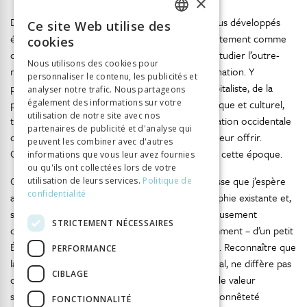
×
Dans les cantons helvétiques industriellement plus développés
Ce site Web utilise des
FRENCH
émergent des sociétés de géographie qui – exactement comme
cookies
celles des puissances impériales – s’occupent d’étudier l’outre-
GERMAN
Nous utilisons des cookies pour
mer dans une optique d’exploitation et de domination. Y
personnaliser le contenu, les publicités et
ITALIAN
participent des représentants de l’économie capitaliste, de la
analyser notre trafic. Nous partageons
politique fédérale ou encore du monde scientifique et culturel,
également des informations sur votre
utilisation de notre site avec nos
tous fascinés par les perspectives que la pénétration occidentale
partenaires de publicité et d'analyse qui
dans les parties plus éloignées du globe semble leur offrir.
peuvent les combiner avec d'autres
Géographie et impérialisme se lient facilement à cette époque.
informations que vous leur avez fournies
ou qu'ils ont collectées lors de votre
C’est à travers l’analyse d’une telle liaison en Suisse que j’espère
utilisation de leurs services.
Politique de
confidentialité
apporter ma part de contribution à l’historiographie existante et,
surtout, démythifier quelque peu l’image astucieusement
STRICTEMENT NÉCESSAIRES
construite – dans le second après-guerre notamment – d’un petit
État neutre et pacifique sans visées impérialistes. Reconnaître que
PERFORMANCE
la Confédération, au cœur du capitalisme mondial, ne diffère pas
CIBLAGE
des États qui l’entourent n’est pas un jugement de valeur
subversif, mais, tout simplement, une preuve d’honnêteté
FONCTIONNALITÉ