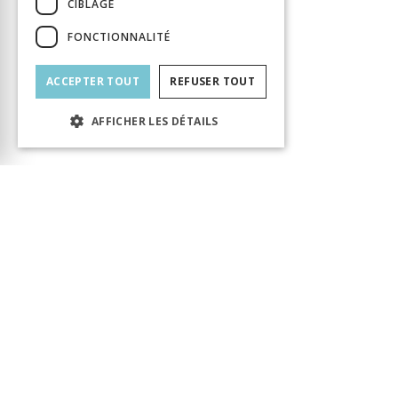
CIBLAGE
FONCTIONNALITÉ
ACCEPTER TOUT
REFUSER TOUT
AFFICHER LES DÉTAILS
Le produit a bien été ajouté au panier ! Vous
pouvez continuer votre visite ou accéder au
panier pour finaliser votre commande.