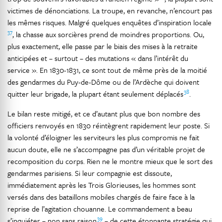
victimes de dénonciations. La troupe, en revanche, n’encourt pas
les mêmes risques. Malgré quelques enquêtes d’inspiration locale
37
, la chasse aux sorcières prend de moindres proportions. Ou,
plus exactement, elle passe par le biais des mises à la retraite
anticipées et – surtout – des mutations « dans l’intérêt du
service ». En 1830-1831, ce sont tout de même près de la moitié
des gendarmes du Puy-de-Dôme ou de l’Ardèche qui doivent
38
quitter leur brigade, la plupart étant seulement déplacés
.
Le bilan reste mitigé, et ce d’autant plus que bon nombre des
officiers renvoyés en 1830 réintègrent rapidement leur poste. Si
la volonté d’éloigner les serviteurs les plus compromis ne fait
aucun doute, elle ne s’accompagne pas d’un véritable projet de
recomposition du corps. Rien ne le montre mieux que le sort des
gendarmes parisiens. Si leur compagnie est dissoute,
immédiatement après les Trois Glorieuses, les hommes sont
versés dans des bataillons mobiles chargés de faire face à la
reprise de l’agitation chouanne. Le commandement a beau
39
s’inquiéter – non sans raison
– de cette étonnante stratégie qui