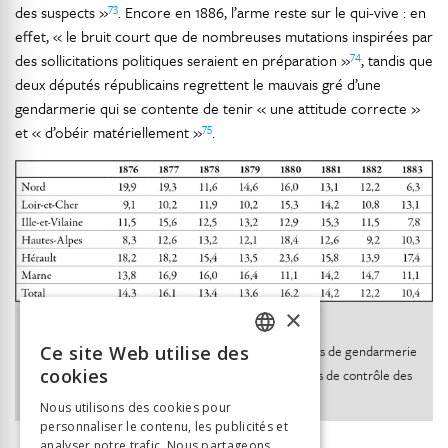
73
des suspects »
. Encore en 1886, l’arme reste sur le qui-vive : en
effet, « le bruit court que de nombreuses mutations inspirées par
74
des sollicitations politiques seraient en préparation »
, tandis que
deux députés républicains regrettent le mauvais gré d’une
gendarmerie qui se contente de tenir « une attitude correcte »
75
et « d’obéir matériellement »
.
×
Ill. 1.
Ce site Web utilise des
Taux de renouvellement (%) annuel des compagnies de gendarmerie
FRENCH
cookies
(1876-1883)(source : SHAT 42 Yc. registres matricules de contrôle des
GERMAN
troupes)
Nous utilisons des cookies pour
personnaliser le contenu, les publicités et
ITALIAN
analyser notre trafic. Nous partageons