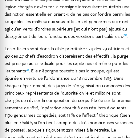
légion chargés d’exécuter la consigne introduisent toutefois une
distinction essentielle en priant « de ne pas confondre parmi les
coupables les malheureux sous-officiers et gendarmes qui n’ont
agi qu’en vertu d’ordres supérieurs [et qui n’ont pas] ajouté au
20
désagrément de leurs fonctions des vexations particulières »
.
Les officiers sont donc la cible prioritaire : 24 des 29 officiers et
40 des 47 chefs d’escadron disparaissent des effectifs ; la purge
est presque aussi radicale pour les capitaines et même pour les
21
lieutenants
. Elle n’épargne toutefois pas la troupe, qui est
épurée en vertu de l’ordonnance du 18 novembre 1815. Dans
chaque département, des jurys de réorganisation composés des
principaux représentants de l’autorité civile et militaire sont
chargés de réviser la composition du corps. Étalée sur le premier
semestre de 1816, l’opération aboutit à des résultats éloquents :
1196 gendarmes congédiés, soit 11 % de l’effectif théorique (bien
plus en réalité, si l’on tient compte des très nombreuses vacances
de postes), auxquels s’ajoutent 2211 mises à la retraite. Le
renouvellement est réel, mais il n’est pas intégral : si un quart des