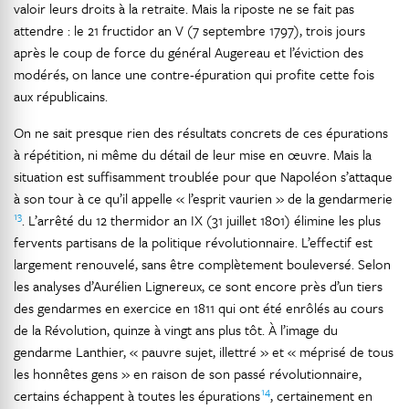
valoir leurs droits à la retraite. Mais la riposte ne se fait pas
attendre : le 21 fructidor an V (7 septembre 1797), trois jours
après le coup de force du général Augereau et l’éviction des
modérés, on lance une contre-épuration qui profite cette fois
aux républicains.
On ne sait presque rien des résultats concrets de ces épurations
à répétition, ni même du détail de leur mise en œuvre. Mais la
situation est suffisamment troublée pour que Napoléon s’attaque
à son tour à ce qu’il appelle « l’esprit vaurien » de la gendarmerie
13
. L’arrêté du 12 thermidor an IX (31 juillet 1801) élimine les plus
fervents partisans de la politique révolutionnaire. L’effectif est
largement renouvelé, sans être complètement bouleversé. Selon
les analyses d’Aurélien Lignereux, ce sont encore près d’un tiers
des gendarmes en exercice en 1811 qui ont été enrôlés au cours
de la Révolution, quinze à vingt ans plus tôt. À l’image du
gendarme Lanthier, « pauvre sujet, illettré » et « méprisé de tous
les honnêtes gens » en raison de son passé révolutionnaire,
14
certains échappent à toutes les épurations
, certainement en