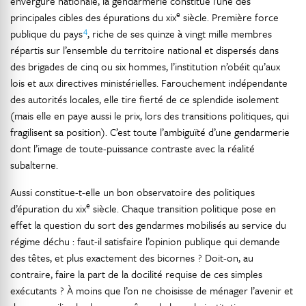
envergure nationale, la gendarmerie constitue l’une des
e
principales cibles des épurations du xix
siècle. Première force
4
publique du pays
, riche de ses quinze à vingt mille membres
répartis sur l’ensemble du territoire national et dispersés dans
des brigades de cinq ou six hommes, l’institution n’obéit qu’aux
lois et aux directives ministérielles. Farouchement indépendante
des autorités locales, elle tire fierté de ce splendide isolement
(mais elle en paye aussi le prix, lors des transitions politiques, qui
fragilisent sa position). C’est toute l’ambiguïté d’une gendarmerie
dont l’image de toute-puissance contraste avec la réalité
subalterne.
Aussi constitue-t-elle un bon observatoire des politiques
e
d’épuration du xix
siècle. Chaque transition politique pose en
effet la question du sort des gendarmes mobilisés au service du
régime déchu : faut-il satisfaire l’opinion publique qui demande
des têtes, et plus exactement des bicornes ? Doit-on, au
contraire, faire la part de la docilité requise de ces simples
exécutants ? À moins que l’on ne choisisse de ménager l’avenir et