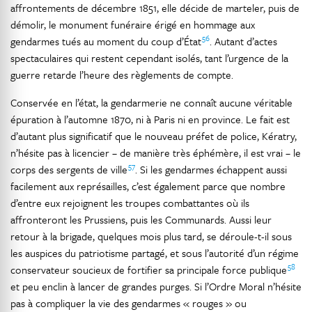
affrontements de décembre 1851, elle décide de marteler, puis de
démolir, le monument funéraire érigé en hommage aux
56
gendarmes tués au moment du coup d’État
. Autant d’actes
spectaculaires qui restent cependant isolés, tant l’urgence de la
guerre retarde l’heure des règlements de compte.
Conservée en l’état, la gendarmerie ne connaît aucune véritable
épuration à l’automne 1870, ni à Paris ni en province. Le fait est
d’autant plus significatif que le nouveau préfet de police, Kératry,
n’hésite pas à licencier – de manière très éphémère, il est vrai – le
57
corps des sergents de ville
. Si les gendarmes échappent aussi
facilement aux représailles, c’est également parce que nombre
d’entre eux rejoignent les troupes combattantes où ils
affronteront les Prussiens, puis les Communards. Aussi leur
retour à la brigade, quelques mois plus tard, se déroule-t-il sous
les auspices du patriotisme partagé, et sous l’autorité d’un régime
58
conservateur soucieux de fortifier sa principale force publique
et peu enclin à lancer de grandes purges. Si l’Ordre Moral n’hésite
pas à compliquer la vie des gendarmes « rouges » ou