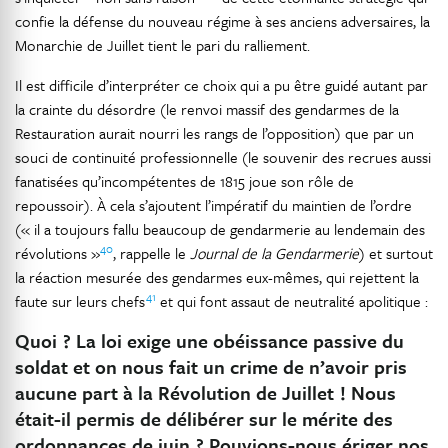
confie la défense du nouveau régime à ses anciens adversaires, la
Monarchie de Juillet tient le pari du ralliement.
Il est difficile d’interpréter ce choix qui a pu être guidé autant par
la crainte du désordre (le renvoi massif des gendarmes de la
Restauration aurait nourri les rangs de l’opposition) que par un
souci de continuité professionnelle (le souvenir des recrues aussi
fanatisées qu’incompétentes de 1815 joue son rôle de
repoussoir). À cela s’ajoutent l’impératif du maintien de l’ordre
(« il a toujours fallu beaucoup de gendarmerie au lendemain des
40
révolutions »
, rappelle le
Journal de la Gendarmerie
) et surtout
la réaction mesurée des gendarmes eux-mêmes, qui rejettent la
41
faute sur leurs chefs
et qui font assaut de neutralité apolitique :
Quoi ? La loi exige une obéissance passive du
soldat et on nous fait un crime de n’avoir pris
aucune part à la Révolution de Juillet ! Nous
était-il permis de délibérer sur le mérite des
ordonnances de juin ? Pouvions-nous ériger nos