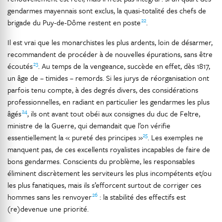
gendarmes mayennais sont exclus, la quasi-totalité des chefs de
22
brigade du Puy-de-Dôme restent en poste
.
Il est vrai que les monarchistes les plus ardents, loin de désarmer,
recommandent de procéder à de nouvelles épurations, sans être
23
écoutés
. Au temps de la vengeance, succède en effet, dès 1817,
un âge de – timides – remords. Si les jurys de réorganisation ont
parfois tenu compte, à des degrés divers, des considérations
professionnelles, en radiant en particulier les gendarmes les plus
24
âgés
, ils ont avant tout obéi aux consignes du duc de Feltre,
ministre de la Guerre, qui demandait que l’on vérifie
25
essentiellement la « pureté des principes »
. Les exemples ne
manquent pas, de ces excellents royalistes incapables de faire de
bons gendarmes. Conscients du problème, les responsables
éliminent discrètement les serviteurs les plus incompétents et/ou
les plus fanatiques, mais ils s’efforcent surtout de corriger ces
26
hommes sans les renvoyer
: la stabilité des effectifs est
(re)devenue une priorité.