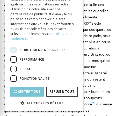
Cette sourde angoisse s’efface toutefois à partir de la fin des
également des informations sur votre
utilisation de notre site avec nos
années 1880. En surmontant le péril boulangiste et les querelles
partenaires de publicité et d'analyse qui
76
cléricales
, la gendarmerie offre des preuves de loyauté
peuvent les combiner avec d'autres
e
républicaine qui scellent l’apaisement. À la fin du XIX
siècle
informations que vous leur avez fournies
e
comme au début du XX
siècle, il n’est pas rare que des querelles
ou qu'ils ont collectées lors de votre
utilisation de leurs services.
Politique de
politiques provoquent le déplacement d’un chef de brigade, mais
confidentialité
ces épisodes d’intérêt strictement local ne mettent plus en cause
la gendarmerie en tant que telle. Le temps des épurations
STRICTEMENT NÉCESSAIRES
politiques est bien révolu, comme le prouve l’affaire Brissaud, du
PERFORMANCE
nom de cet officier qui s’évertue à chasser les gendarmes qui ne
lui plaisent pas. Parmi ses 43 victimes supposées, aucune
CIBLAGE
n’invoque d’éventuels conflits d’opinion, et l’inspecteur général
chargé de l’enquête n’aborde jamais ces questions qui restent
FONCTIONNALITÉ
pourtant, en 1905, de puissants motifs de discorde dans
77
l’ensemble de la société
. Si certains gendarmes attribuent leurs
ACCEPTER TOUT
REFUSER TOUT
mauvaises notes à des représailles partisanes, ces soupçons
78
semblent bien moins systématiques que dans la police
ou même
AFFICHER LES DÉTAILS
que dans l’armée. L’affaire des fiches n’a que peu de