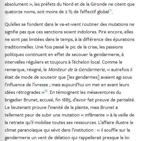
absolument », les préfets du Nord et de la Gironde ne citent que
71
quatorze noms, soit moins de 2 % de l’effectif global
.
Qu’elles se fondent dans le va-et-vient routiner des mutations ne
signifie pas que ces sanctions soient indolores. Pire encore, elles
ne sont pas limitées dans le temps, à la différence des épurations
traditionnelles. Une fois passé le pic de la crise, les passions
politiques continuent en effet de secouer la gendarmerie, à
intervalles réguliers et toujours à l’échelon local. Comme le
remarque, résigné, le
Moniteur de la Gendarmerie
, « autrefois il
était de mode de soutenir que [les gendarmes] avaient agi sous
l’influence de l’ivresse ; mais aujourd’hui on met en avant leurs
72
idées rétrogrades »
. En témoignent les mésaventures du
brigadier Brunet, accusé, fin 1885, d’avoir fait preuve de partialité.
Le lieutenant prouve l’inanité de la plainte, mais Brunet a
tellement peur de subir une mutation « infâmante » à la veille de
la retraite qu’il mobilise toutes ses ressources. L’affaire illustre le
climat paranoïaque qui sévit dans l’institution : « il souffle sur la
gendarmerie un vent de délation qui rappellerait presque la loi