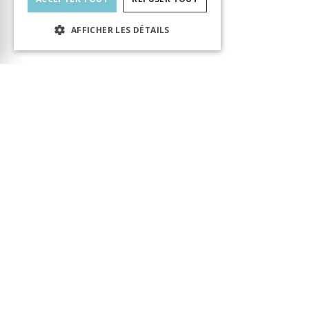
AFFICHER LES DÉTAILS
Le produit a bien été ajouté au panier ! Vous
pouvez continuer votre visite ou accéder au
panier pour finaliser votre commande.
Panier