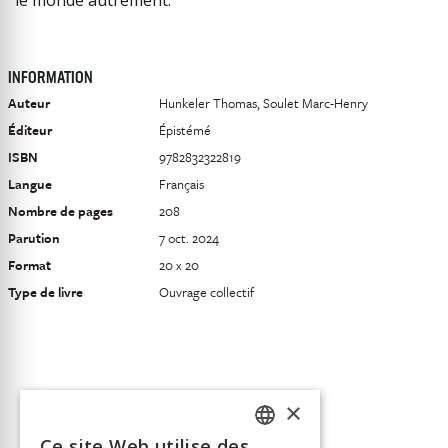
INFORMATION
Auteur
Hunkeler Thomas, Soulet Marc-Henry
Éditeur
Épistémé
ISBN
9782832322819
Langue
Français
Nombre de pages
208
Parution
7 oct. 2024
Format
20 x 20
Type de livre
Ouvrage collectif
×
Ce site Web utilise des