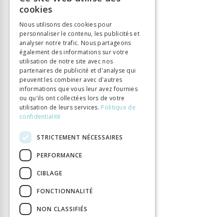
FRENCH
Éditeur
Alphil
cookies
ISBN
9782889301720
GERMAN
Nous utilisons des cookies pour
Langue
Français
personnaliser le contenu, les publicités et
ITALIAN
analyser notre trafic. Nous partageons
Collection
Histoire
également des informations sur votre
Nombre de pages
508
utilisation de notre site avec nos
Parution
1 janv. 2018
partenaires de publicité et d'analyse qui
peuvent les combiner avec d'autres
Format
16x24
informations que vous leur avez fournies
Type de livre
Monographie
ou qu'ils ont collectées lors de votre
utilisation de leurs services.
Politique de
DOI
10.33055/ALPHIL.03077
confidentialité
STRICTEMENT NÉCESSAIRES
PERFORMANCE
CIBLAGE
FONCTIONNALITÉ
NON CLASSIFIÉS