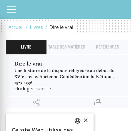
NOTRE CATALOGUE
DIRE LE VRAI
Accueil
Livres
Dire le vrai
LIVRE
TABLE DES MATIÈRES
RÉFÉRENCES
Dire le vrai
Une histoire de la dispute religieuse au début du
XVIe siècle. Ancienne Confédération helvétique,
1523-1536
Flückiger Fabrice
×
INFORMATION
Auteur
Flückiger Fabrice
Ce site Web utilise des