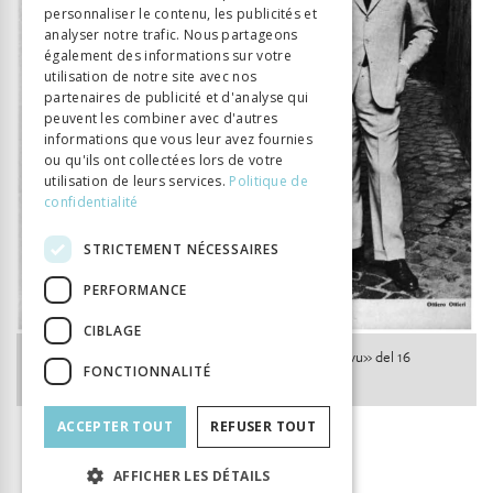
personnaliser le contenu, les publicités et
ITALIAN
analyser notre trafic. Nous partageons
également des informations sur votre
utilisation de notre site avec nos
partenaires de publicité et d'analyse qui
peuvent les combiner avec d'autres
informations que vous leur avez fournies
ou qu'ils ont collectées lors de votre
utilisation de leurs services.
Politique de
confidentialité
STRICTEMENT NÉCESSAIRES
PERFORMANCE
CIBLAGE
L’intervista a Ottiero Ottieri presentata nel «Radiotivu» del 16
FONCTIONNALITÉ
dicembre 1972 (Fonte: RSI).
ACCEPTER TOUT
REFUSER TOUT
AFFICHER LES DÉTAILS