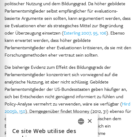
politischer Nutzung und dem Bildungsgrad. Da höher gebildete
Parlamentsmitglieder selbst empfänglicher für evaluations-
basierte Argumente sein sollten, kann argumentiert werden, dass
sie Evaluationen eher als strategisches Mittel zur Begründung
oder Überzeugung einsetzen (
Esterling 2007, 95, 106
). Ebenso
kann erwartet werden, dass höher gebildete
Parlamentsmitglieder eher Evaluationen kritisieren, da sie mit den
Forschungsmethoden eher vertraut sein sollten.
Die bisherige Evidenz zum Effekt des Bildungsgrads der
Parlamentsmitglieder konzentriert sich vorwiegend auf die
analytische Nutzung, ist aber nicht schlüssig. Gebildete
Parlamentsmitglieder der US-Bundesstaaten geben häufiger an,
sich bei Entscheiden nicht genügend informiert zu fühlen und
Policy-Analyse vermehrt zu verwenden, wäre sie verfügbar (
Hird
2005b, 150
). Demgegenüber findet Mooney (2012, 31) ebenso für
die US-Bundesstaaten keinen Zusammenhang zwischen dem
×
Bildungsgrad und der Differenziertheit, mit der sich ein
Ce site Web utilise des
Parlamentsmitglied mit einer politischen Massnahme
FRENCH