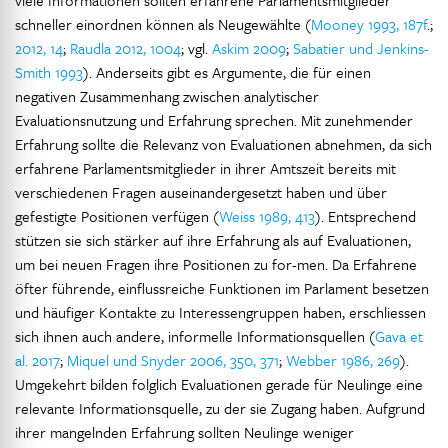
viele Informationen sollten erfahrene Parlamentsmitglieder
schneller einordnen können als Neugewählte (
Mooney 1993, 187f
.;
2012, 14
;
Raudla 2012, 1004
; vgl.
Askim 2009
;
Sabatier und Jenkins-
Smith 1993
). Anderseits gibt es Argumente, die für einen
negativen Zusammenhang zwischen analytischer
Evaluationsnutzung und Erfahrung sprechen. Mit zunehmender
Erfahrung sollte die Relevanz von Evaluationen abnehmen, da sich
erfahrene Parlamentsmitglieder in ihrer Amtszeit bereits mit
verschiedenen Fragen auseinandergesetzt haben und über
gefestigte Positionen verfügen (
Weiss 1989, 413
). Entsprechend
stützen sie sich stärker auf ihre Erfahrung als auf Evaluationen,
um bei neuen Fragen ihre Positionen zu for-men. Da Erfahrene
öfter führende, einflussreiche Funktionen im Parlament besetzen
und häufiger Kontakte zu Interessengruppen haben, erschliessen
sich ihnen auch andere, informelle Informationsquellen (
Gava et
al. 2017
;
Miquel und Snyder 2006, 350, 371
;
Webber 1986, 269
).
Umgekehrt bilden folglich Evaluationen gerade für Neulinge eine
relevante Informationsquelle, zu der sie Zugang haben. Aufgrund
ihrer mangelnden Erfahrung sollten Neulinge weniger