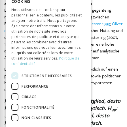
cookies
auseinandersetzt. Studien zu anderen politischen
GERMAN
Entscheidungsträgerinnen und trägern sprechen gegenteilig
Nous utilisons des cookies pour
personnaliser le contenu, les publicités et
ITALIAN
mehrheitlich für einen negativen Zusammenhang zwischen
analyser notre trafic. Nous partageons
Bildung und analytischer Nutzung (
Askim 2009
;
Lester 1993
;
Oliver
également des informations sur votre
et al. 2014
). Der Zusammenhang zwischen politischer Nutzung und
utilisation de notre site avec nos
dem Bildungsgrad ist kaum spezifisch erforscht. Esterling (2007,
partenaires de publicité et d'analyse qui
peuvent les combiner avec d'autres
106) stellt fest, dass Parlamentsmitglieder, die über eine hohe
informations que vous leur avez fournies
analytische Kapazität verfügen, in Debatten öfter auf analytische
ou qu'ils ont collectées lors de votre
Aspekte einer politischen Massnahme Bezug nehmen.
utilisation de leurs services.
Politique de
confidentialité
Die theoretischen Überlegungen weisen mehrheitlich auf einen
positiven Zusammenhang zwischen analytischer sowie politischer
STRICTEMENT NÉCESSAIRES
Nutzung. Aus diesen Gründen werden folgende Hypothesen
PERFORMANCE
untersucht:
CIBLAGE
H
: Je gebildeter ein Parlamentsmitglied, desto
4a
häufiger nutzt es Evaluationen analytisch.
H
:
FONCTIONNALITÉ
4p
Je gebildeter ein Parlamentsmitglied, desto
NON CLASSIFIÉS
häufiger nutzt es Evaluationen politisch.