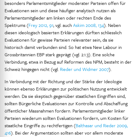
besonders Parlamentsmitglieder moderater Parteien offen für
Evaluationen sein und diese häufiger analytisch nutzen als
Parlamentsmitglieder am linken oder rechten Ende des
Spektrums (
Frey 2012, 91
; vgl. auch
Askim 2008, 134
). Neben
diesen ideologisch basierten Erklärungen dürften schliesslich
Evaluationen für gewisse Parteien relevanter sein, da sie
historisch damit verbunden sind. So hat etwa New Labour in
Grossbritannien EBP stark geprägt (vgl. 2.1.3). Eine solche
Verbindung, etwa in Bezug auf Reformen des NPM, besteht in der
Schweiz hingegen nicht (vgl.
Rieder und Widmer 2007
).
In Verbindung mit der Richtung und der Stärke der Ideologie
können ebenso Erklärungen zur politischen Nutzung entwickelt
werden. Da sie skeptisch gegenüber staatlichen Eingriffen sind,
sollten Bürgerliche Evaluationen zur Kontrolle und Abschaffung
öffentlicher Massnahmen fordern. Parlamentsmitglieder linker
Parteien wiederum sollten Evaluationen fordern, um Kosten für
staatliche Eingriffe zu rechtfertigen (
Balthasar und Rieder 2009,
416
). Bei der Argumentation sollten aber vor allem moderate