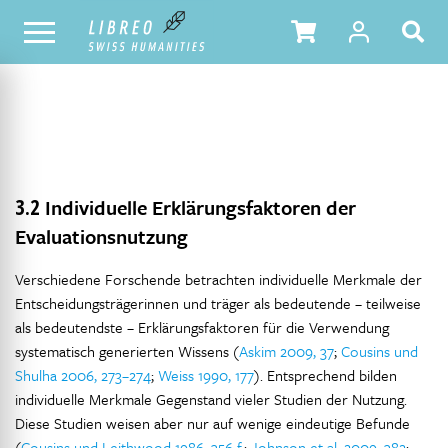
NOTRE CATALOGUE
TABLE DES MATIÈRES
3.2
Individuelle Erklärungsfaktoren der
Evaluationsnutzung
Verschiedene Forschende betrachten individuelle Merkmale der
Entscheidungsträgerinnen und träger als bedeutende – teilweise
als bedeutendste – Erklärungsfaktoren für die Verwendung
systematisch generierten Wissens (
Askim 2009, 37
;
Cousins und
Shulha 2006, 273–274
;
Weiss 1990, 177
). Entsprechend bilden
individuelle Merkmale Gegenstand vieler Studien der Nutzung.
Diese Studien weisen aber nur auf wenige eindeutige Befunde
(
Cousins und Leithwood 1986, 356 f
.;
Johnson et al. 2009, 382
;