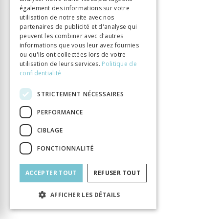
également des informations sur votre
utilisation de notre site avec nos
INFORMATION
partenaires de publicité et d'analyse qui
Robert Tiphaine
Auteur
peuvent les combiner avec d'autres
informations que vous leur avez fournies
Éditeur
Alphil
ou qu'ils ont collectées lors de votre
ISBN
9782889303823
utilisation de leurs services.
Politique de
Langue
Français
confidentialité
Collection
Histoire
STRICTEMENT NÉCESSAIRES
Nombre de pages
528
Parution
1 sept. 2021
PERFORMANCE
Type de livre
Monographie
CIBLAGE
DOI
10.33055/ALPHIL.03164
FONCTIONNALITÉ
ACCEPTER TOUT
REFUSER TOUT
AFFICHER LES DÉTAILS