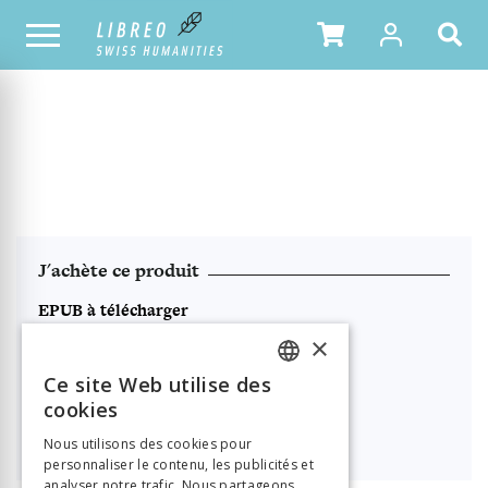
NOTRE CATALOGUE
TABLE DES MATIÈRES
J'achète ce produit
EPUB à télécharger
×

25.00
Ce site Web utilise des
FRENCH
PDF en Open Access
cookies
GERMAN
Télécharger
Nous utilisons des cookies pour
personnaliser le contenu, les publicités et
ITALIAN
analyser notre trafic. Nous partageons