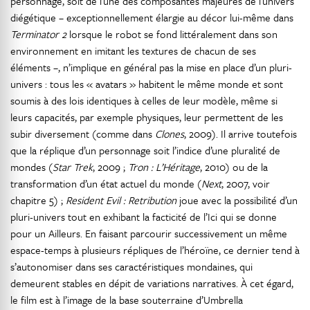
personnage, soit de l’une des composantes majeures de l’univers
diégétique – exceptionnellement élargie au décor lui-même dans
Terminator 2
lorsque le robot se fond littéralement dans son
environnement en imitant les textures de chacun de ses
éléments –, n’implique en général pas la mise en place d’un pluri-
univers : tous les « avatars » habitent le même monde et sont
soumis à des lois identiques à celles de leur modèle, même si
leurs capacités, par exemple physiques, leur permettent de les
subir diversement (comme dans
Clones
, 2009). Il arrive toutefois
que la réplique d’un personnage soit l’indice d’une pluralité de
mondes (
Star Trek
, 2009 ;
Tron : L’Héritage
, 2010) ou de la
transformation d’un état actuel du monde (
Next
, 2007, voir
chapitre 5) ;
Resident
Evil : Retribution
joue avec la possibilité d’un
pluri-univers tout en exhibant la facticité de l’Ici qui se donne
pour un Ailleurs. En faisant parcourir successivement un même
espace-temps à plusieurs répliques de l’héroïne, ce dernier tend à
s’autonomiser dans ses caractéristiques mondaines, qui
demeurent stables en dépit de variations narratives. À cet égard,
le film est à l’image de la base souterraine d’Umbrella