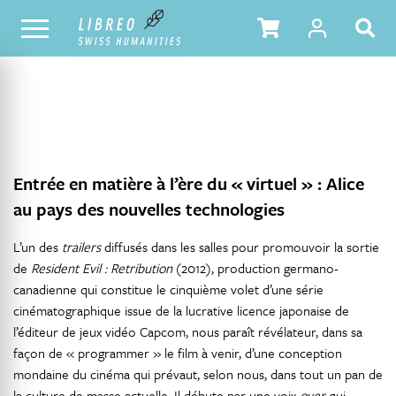
NOTRE CATALOGUE
TABLE DES MATIÈRES
Entrée en matière à l’ère du « virtuel » : Alice
au pays des nouvelles technologies
L’un des
trailers
diffusés dans les salles pour promouvoir la sortie
de
Resident
Evil : Retribution
(2012), production germano-
canadienne qui constitue le cinquième volet d’une série
cinématographique issue de la lucrative licence japonaise de
l’éditeur de jeux vidéo Capcom, nous paraît révélateur, dans sa
façon de « programmer » le film à venir, d’une conception
mondaine du cinéma qui prévaut, selon nous, dans tout un pan de
la culture de masse actuelle. Il débute par une voix
over
qui