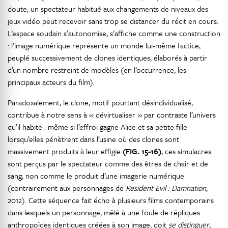
doute, un spectateur habitué aux changements de niveaux des
jeux vidéo peut recevoir sans trop se distancer du récit en cours.
L’espace soudain s’autonomise, s’affiche comme une construction
: l’image numérique représente un monde lui-même factice,
peuplé successivement de clones identiques, élaborés à partir
d’un nombre restreint de modèles (en l’occurrence, les
principaux acteurs du film).
Paradoxalement, le clone, motif pourtant désindividualisé,
contribue à notre sens à « dévirtualiser » par contraste l’univers
qu’il habite : même si l’effroi gagne Alice et sa petite fille
lorsqu’elles pénètrent dans l’usine où des clones sont
massivement produits à leur effigie
(FIG. 15-16)
, ces simulacres
sont perçus par le spectateur comme des êtres de chair et de
sang, non comme le produit d’une imagerie numérique
(contrairement aux personnages de
Resident Evil : Damnation
,
2012). Cette séquence fait écho à plusieurs films contemporains
dans lesquels un personnage, mêlé à une foule de répliques
anthropoïdes identiques créées à son image, doit
se distinguer
,