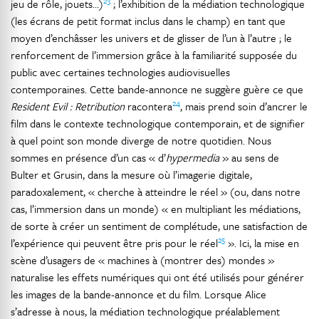
23
jeu de rôle, jouets…)
; l’exhibition de la médiation technologique
(les écrans de petit format inclus dans le champ) en tant que
moyen d’enchâsser les univers et de glisser de l’un à l’autre ; le
renforcement de l’immersion grâce à la familiarité supposée du
public avec certaines technologies audiovisuelles
contemporaines. Cette bande-annonce ne suggère guère ce que
24
Resident Evil : Retribution
racontera
, mais prend soin d’ancrer le
film dans le contexte technologique contemporain, et de signifier
à quel point son monde diverge de notre quotidien. Nous
sommes en présence d’un cas « d’
hypermedia
» au sens de
Bulter et Grusin, dans la mesure où l’imagerie digitale,
paradoxalement, « cherche à atteindre le réel » (ou, dans notre
cas, l’immersion dans un monde) « en multipliant les médiations,
de sorte à créer un sentiment de complétude, une satisfaction de
25
l’expérience qui peuvent être pris pour le réel
». Ici, la mise en
scène d’usagers de « machines à (montrer des) mondes »
naturalise les effets numériques qui ont été utilisés pour générer
les images de la bande-annonce et du film. Lorsque Alice
s’adresse à nous, la médiation technologique préalablement