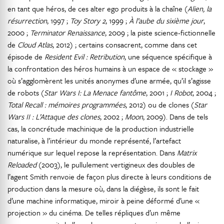
en tant que héros, de ces alter ego produits à la chaîne (
Alien, la
résurrection
, 1997 ;
Toy
Story 2
, 1999 ;
À l’aube du sixième jour
,
2000 ;
Terminator Renaissance
, 2009 ; la piste science-fictionnelle
de
Cloud Atlas
, 2012) ; certains consacrent, comme dans cet
épisode de
Resident Evil : Retribution
, une séquence spécifique à
la confrontation des héros humains à un espace de « stockage »
où s’agglomèrent les unités anonymes d’une armée, qu’il s’agisse
de robots (
Star Wars I: La Menace fantôme
, 2001 ;
I Robot
, 2004 ;
Total Recall : mémoires
programmées
, 2012) ou de clones (
Star
Wars II : L’Attaque des clones
, 2002 ;
Moon
, 2009). Dans de tels
cas, la concrétude machinique de la production industrielle
naturalise, à l’intérieur du monde représenté, l’artefact
numérique sur lequel repose la représentation. Dans
Matrix
Reloaded
(2003), le pullulement vertigineux des doubles de
l’agent Smith renvoie de façon plus directe à leurs conditions de
production dans la mesure où, dans la diégèse, ils sont le fait
d’une machine informatique, miroir à peine déformé d’une «
projection » du cinéma. De telles répliques d’un même