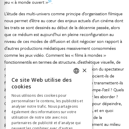
30
jeu « à monde ouvert »
.
L’étude des multi-univers comme principe d’organisation filmique
nous permet d’être au cœur des enjeux actuels d’un cinéma dont
les traits se sont dessinés au début de la décennie passée, alors
que ce médium est aujourd’hui en pleine reconfiguration au
niveau de ces modes de diffusion et doit négocier son rapport à
d’autres productions médiatiques massivement consommées
comme les jeux vidéo. Comment les « films à mondes »
fonctionnentils en termes de structure, d’esthétique visuelle, de
×
narration, de pratiques de montage et d’immersion du spectateur
? Les rapports entre le temps et l’espace s’y négocient-ils de
Ce site Web utilise des
FRENCH
façon spécifique ? Quelle vision de notre monde transmettent-ils
cookies
à travers les chatoiements de leurs effets de trompe-l’œil ? Quels
GERMAN
Nous utilisons des cookies pour
outils interprétatifs se montrent pertinents pour les aborder ?
personnaliser le contenu, les publicités et
ITALIAN
Quels sont les modes de représentation choisis pour dépeindre,
analyser notre trafic. Nous partageons
au sein de la fiction, des « machines à mondes », et en quoi
également des informations sur votre
témoignent-ils des implications liées au tournant de la
utilisation de notre site avec nos
partenaires de publicité et d'analyse qui
généralisation des images générées informatiquement au milieu
peuvent les combiner avec d'autres