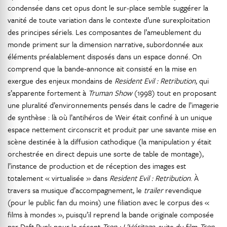
condensée dans cet opus dont le sur-place semble suggérer la
vanité de toute variation dans le contexte d’une surexploitation
des principes sériels. Les composantes de l’ameublement du
monde priment sur la dimension narrative, subordonnée aux
éléments préalablement disposés dans un espace donné. On
comprend que la bande-annonce ait consisté en la mise en
exergue des enjeux mondains de
Resident Evil : Retribution
, qui
s’apparente fortement à
Truman Show
(1998) tout en proposant
une pluralité d’environnements pensés dans le cadre de l’imagerie
de synthèse : là où l’antihéros de Weir était confiné à un unique
espace nettement circonscrit et produit par une savante mise en
scène destinée à la diffusion cathodique (la manipulation y était
orchestrée en direct depuis une sorte de table de montage),
l’instance de production et de réception des images est
totalement « virtualisée » dans
Resident Evil : Retribution
. À
travers sa musique d’accompagnement, le
trailer
revendique
(pour le public fan du moins) une filiation avec le corpus des «
films à mondes », puisqu’il reprend la bande originale composée
par Daft Punk pour le récent
Tron : L’Héritage
, suite du film
Tron