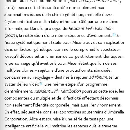
mettant au service du merveilleux (
Alice au pays
des merveilles
,
2010) – sera cette fois confrontée non seulement aux
abominations issues de la chimie génétique, mais elle devra
également s’extraire d’un labyrinthe contrôlé par une machine
informatique. Dans le prologue de
Resident Evil : Extinction
26
(2007), la réitération d’une même séquence d’événements
à
l’issue systématiquement fatale pour Alice trouvait son explication
dans un facteur génétique, comme le comprenait le spectateur
lorsqu’il découvrait un charnier de corps strictement identiques :
le personnage qu’il avait pris pour Alice n’était que l’un de ses
multiples clones – rejetons d’une production standardisée,
condamnée au recyclage – destinés à rejouer
ad
libitum
, tel un
27
avatar de jeu vidéo
, une même étape d’un programme
d’entraînement.
Resident Evil : Retribution
poursuit cette idée, les
composantes du multiple et de la facticité affectant désormais
non seulement l’identité corporelle, mais aussi l’environnement.
En effet, séquestrée dans les laboratoires souterrains d’Umbrella
Corporation, Alice est soumise à une série de tests par une
intelligence artificielle qui maîtrise les espaces qu’elle traverse