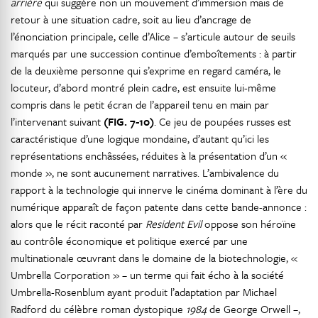
arrière
qui suggère non un mouvement d’immersion mais de
retour à une situation cadre, soit au lieu d’ancrage de
l’énonciation principale, celle d’Alice – s’articule autour de seuils
marqués par une succession continue d’emboîtements : à partir
de la deuxième personne qui s’exprime en regard caméra, le
locuteur, d’abord montré plein cadre, est ensuite lui-même
compris dans le petit écran de l’appareil tenu en main par
l’intervenant suivant
(FIG. 7-10)
. Ce jeu de poupées russes est
caractéristique d’une logique mondaine, d’autant qu’ici les
représentations enchâssées, réduites à la présentation d’un «
monde », ne sont aucunement narratives. L’ambivalence du
rapport à la technologie qui innerve le cinéma dominant à l’ère du
numérique apparaît de façon patente dans cette bande-annonce :
alors que le récit raconté par
Resident Evil
oppose son héroïne
au contrôle économique et politique exercé par une
multinationale œuvrant dans le domaine de la biotechnologie, «
Umbrella Corporation » – un terme qui fait écho à la société
Umbrella-Rosenblum ayant produit l’adaptation par Michael
Radford du célèbre roman dystopique
1984
de George Orwell –,