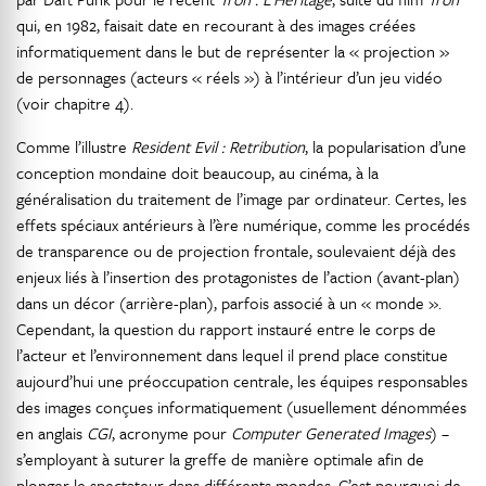
qui, en 1982, faisait date en recourant à des images créées
informatiquement dans le but de représenter la « projection »
de personnages (acteurs « réels ») à l’intérieur d’un jeu vidéo
(voir chapitre 4).
Comme l’illustre
Resident Evil : Retribution
, la popularisation d’une
conception mondaine doit beaucoup, au cinéma, à la
généralisation du traitement de l’image par ordinateur. Certes, les
effets spéciaux antérieurs à l’ère numérique, comme les procédés
de transparence ou de projection frontale, soulevaient déjà des
enjeux liés à l’insertion des protagonistes de l’action (avant-plan)
dans un décor (arrière-plan), parfois associé à un « monde ».
Cependant, la question du rapport instauré entre le corps de
l’acteur et l’environnement dans lequel il prend place constitue
aujourd’hui une préoccupation centrale, les équipes responsables
des images conçues informatiquement (usuellement dénommées
en anglais
CGI
, acronyme pour
Computer
Generated Images
) –
s’employant à suturer la greffe de manière optimale afin de
plonger le spectateur dans différents mondes. C’est pourquoi de