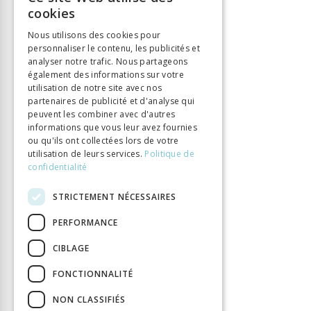
FRENCH
cookies
Langue
Français
GERMAN
Collection
Ethnographies
Nous utilisons des cookies pour
personnaliser le contenu, les publicités et
ITALIAN
Nombre de pages
160
analyser notre trafic. Nous partageons
Parution
1 sept. 2024
également des informations sur votre
utilisation de notre site avec nos
Format
15,6x22,5
partenaires de publicité et d'analyse qui
Type de livre
Monographie
peuvent les combiner avec d'autres
DOI
10.33055/ALPHIL.00587
informations que vous leur avez fournies
ou qu'ils ont collectées lors de votre
utilisation de leurs services.
Politique de
confidentialité
STRICTEMENT NÉCESSAIRES
PERFORMANCE
CIBLAGE
FONCTIONNALITÉ
NON CLASSIFIÉS