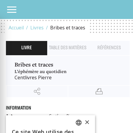
NOTRE CATALOGUE
BRIBES ET TRACES
Accueil
Livres
Bribes et traces
LIVRE
TABLE DES MATIÈRES
RÉFÉRENCES
Bribes et traces
L’éphémère au quotidien
Centlivres Pierre
INFORMATION
Auteur
Centlivres Pierre
×
Éditeur
Alphil
Ce site Web utilise des
ISBN
9782889502707