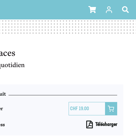
races
quotidien
uit
er

19.00
ss
Télécharger