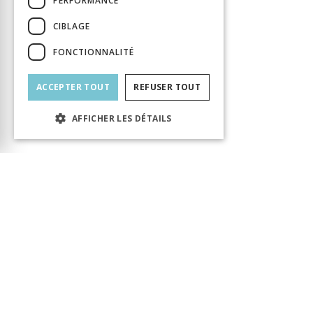
PERFORMANCE
CIBLAGE
FONCTIONNALITÉ
ACCEPTER TOUT
REFUSER TOUT
AFFICHER LES DÉTAILS
Le produit a bien été ajouté au panier ! Vous
pouvez continuer votre visite ou accéder au