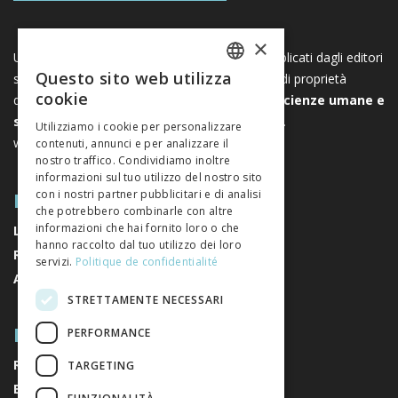
×
Una piattaforma unica per i libri e le riviste pubblicati dagli editori
Questo sito web utilizza
svizzeri di scienze umane e sociali. Libreo.ch è di proprietà
FRENCH
cookie
dell’
Associazione svizzera degli editori di scienze umane e
GERMAN
sociali
. È un’associazione senza scopo di lucro.
Utilizziamo i cookie per personalizzare
www.editeurssuisses.ch
contenuti, annunci e per analizzare il
ITALIAN
nostro traffico. Condividiamo inoltre
informazioni sul tuo utilizzo del nostro sito
MAPPA DEL SITO
con i nostri partner pubblicitari e di analisi
che potrebbero combinarle con altre
informazioni che hai fornito loro o che
LIBRI
hanno raccolto dal tuo utilizzo dei loro
RIVISTE
servizi.
Politique de confidentialité
AUTORI
STRETTAMENTE NECESSARI
RIGUARDO A NOI
PERFORMANCE
RIGUARDO A NOI
TARGETING
EDITORI