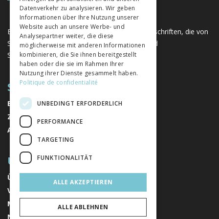
Datenverkehr zu analysieren. Wir geben
Informationen über Ihre Nutzung unserer
Website auch an unsere Werbe- und
Eine einzigartige Plattform für Bücher und Zeitschriften, die von
Analysepartner weiter, die diese
Schweizer Verlagen im Bereich der Geistes- und
möglicherweise mit anderen Informationen
Sozialwissenschaften herausgegeben werden.
kombinieren, die Sie ihnen bereitgestellt
haben oder die sie im Rahmen Ihrer
Nutzung ihrer Dienste gesammelt haben.
Politique de confidentialité
SITEMAP
BÜCHER
UNBEDINGT ERFORDERLICH
ZEITSCHRIFTEN
PERFORMANCE
AUTOREN
TARGETING
ÜBER UNS
FUNKTIONALITÄT
ÜBER UNS
ALLE AKZEPTIEREN
VERLAGE
MENTIONS LÉGALES
ALLE ABLEHNEN
NEWSLETTER ABONNIEREN