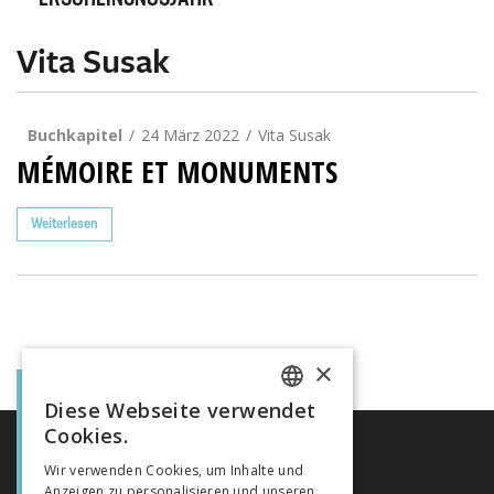
ERSCHEINUNGSJAHR
Vita Susak
Buchkapitel
24 März 2022
Vita Susak
MÉMOIRE ET MONUMENTS
Weiterlesen
×
Diese Webseite verwendet
FRENCH
Cookies.
GERMAN
Wir verwenden Cookies, um Inhalte und
Anzeigen zu personalisieren und unseren
ITALIAN