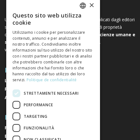
×
Questo sito web utilizza
FRENCH
Una piattaforma unica per i libri e le riviste pubblicati dagli editori
cookie
svizzeri di scienze umane e sociali. Libreo.ch è di proprietà
GERMAN
Utilizziamo i cookie per personalizzare
dell’
Associazione svizzera degli editori di scienze umane e
contenuti, annunci e per analizzare il
ITALIAN
sociali
. È un’associazione senza scopo di lucro.
nostro traffico. Condividiamo inoltre
www.editeurssuisses.ch
informazioni sul tuo utilizzo del nostro sito
con i nostri partner pubblicitari e di analisi
che potrebbero combinarle con altre
MAPPA DEL SITO
informazioni che hai fornito loro o che
hanno raccolto dal tuo utilizzo dei loro
servizi.
Politique de confidentialité
LIBRI
RIVISTE
STRETTAMENTE NECESSARI
AUTORI
PERFORMANCE
RIGUARDO A NOI
TARGETING
RIGUARDO A NOI
FUNZIONALITÀ
EDITORI
NON CLASSIFICATI