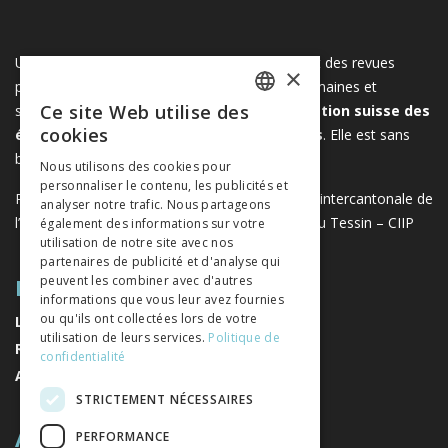
Une plateforme unique regroupant des livres et des revues
×
publiés par les éditeurs suisses de sciences humaines et
Ce site Web utilise des
sociales. Libreo.ch est la propriété de l'
Association suisse des
FRENCH
cookies
éditeurs de sciences sociales et humaines
. Elle est sans
GERMAN
but lucratif.
www.editeurssuisses.ch
Nous utilisons des cookies pour
personnaliser le contenu, les publicités et
ITALIAN
Projet réalisé avec le soutien de la Conférence intercantonale de
analyser notre trafic. Nous partageons
l’instruction publique de la Suisse romande et du Tessin – CIIP
également des informations sur votre
utilisation de notre site avec nos
partenaires de publicité et d'analyse qui
PLAN DU SITE
peuvent les combiner avec d'autres
informations que vous leur avez fournies
ou qu'ils ont collectées lors de votre
LIVRES
utilisation de leurs services.
Politique de
REVUES
confidentialité
AUTEURS
STRICTEMENT NÉCESSAIRES
A PROPOS
PERFORMANCE