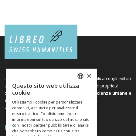
×
Una piattaforma unica per i libri e le riviste pubblicati dagli editori
Questo sito web utilizza
svizzeri di scienze umane e sociali. Libreo.ch è di proprietà
FRENCH
cookie
dell’
Associazione svizzera degli editori di scienze umane e
GERMAN
sociali
. È un’associazione senza scopo di lucro.
Utilizziamo i cookie per personalizzare
www.editeurssuisses.ch
contenuti, annunci e per analizzare il
ITALIAN
nostro traffico. Condividiamo inoltre
informazioni sul tuo utilizzo del nostro sito
MAPPA DEL SITO
con i nostri partner pubblicitari e di analisi
che potrebbero combinarle con altre