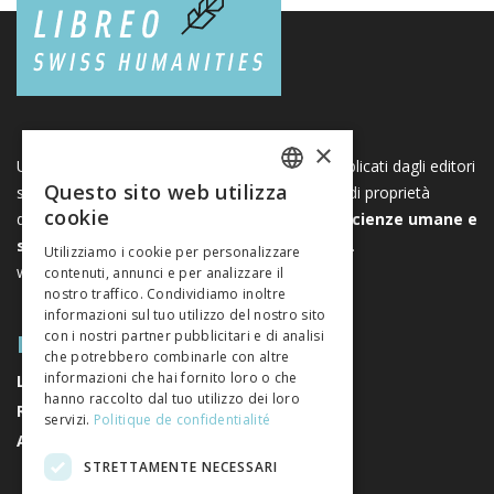
×
Una piattaforma unica per i libri e le riviste pubblicati dagli editori
Questo sito web utilizza
svizzeri di scienze umane e sociali. Libreo.ch è di proprietà
FRENCH
cookie
dell’
Associazione svizzera degli editori di scienze umane e
GERMAN
sociali
. È un’associazione senza scopo di lucro.
Utilizziamo i cookie per personalizzare
www.editeurssuisses.ch
contenuti, annunci e per analizzare il
ITALIAN
nostro traffico. Condividiamo inoltre
informazioni sul tuo utilizzo del nostro sito
MAPPA DEL SITO
con i nostri partner pubblicitari e di analisi
che potrebbero combinarle con altre
informazioni che hai fornito loro o che
LIBRI
hanno raccolto dal tuo utilizzo dei loro
RIVISTE
servizi.
Politique de confidentialité
AUTORI
STRETTAMENTE NECESSARI