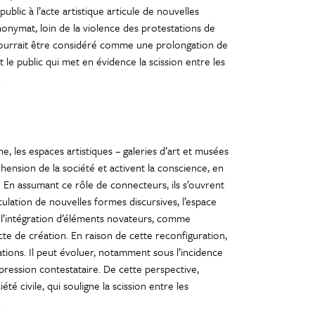
blic à l’acte artistique articule de nouvelles
nonymat, loin de la violence des protestations de
e pourrait être considéré comme une prolongation de
t le public qui met en évidence la scission entre les
.
e, les espaces artistiques – galeries d’art et musées
éhension de la société et activent la conscience, en
. En assumant ce rôle de connecteurs, ils s’ouvrent
culation de nouvelles formes discursives, l’espace
c l’intégration d’éléments novateurs, comme
acte de création. En raison de cette reconfiguration,
cations. Il peut évoluer, notamment sous l’incidence
ression contestataire. De cette perspective,
été civile, qui souligne la scission entre les
.