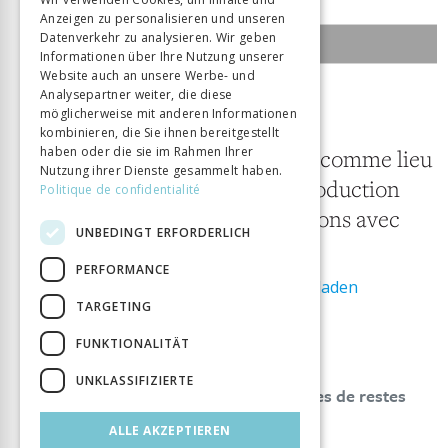
Anzeigen zu personalisieren und unseren
ITALIAN
Datenverkehr zu analysieren. Wir geben
INHALTSÜBERSICHT DER AUSGABE
Informationen über Ihre Nutzung unserer
Website auch an unsere Werbe- und
Analysepartner weiter, die diese
1 November 2018
möglicherweise mit anderen Informationen
17/2016-2017
kombinieren, die Sie ihnen bereitgestellt
haben oder die sie im Rahmen Ihrer
Le musée disciplinaire comme lieu
Nutzung ihrer Dienste gesammelt haben.
d’organisation et de production
Politique de confidentialité
des savoirs. Conversations avec
UNBEDINGT ERFORDERLICH
Dominique Poulot
PERFORMANCE
Ausgabe als PDF herunterladen
ISSN:
1660-3435
TARGETING
FUNKTIONALITÄT
THESIS XVII/2016-2017
UNKLASSIFIZIERTE
Préface. Pour en finir avec les musées de restes
Pierre Alain Mariaux
ALLE AKZEPTIEREN