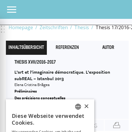
ALLE HEFTE
2018
17/2016-2017
LE MUSÉE DISCIPLINAIRE COMME LIEU D’ORG
ET L’IMAGINAIRE DÉMOCRATIQUE. L’EXPOSITION SUBREAL – ISTANBUL 2013
Homepage
Zeitschriften
Thesis
Thesis 17/2016-
INHALTSÜBERSICHT
REFERENZEN
AUTOR
THESIS XVII/2016-2017
L’art et l’imaginaire démocratique. L’exposition
subREAL – Istanbul 2013
Elena Cristina Brăgea
Préliminaires
Des précisions conceptuelles
×
Manifestation civique comme défi artistique
Conclusions
Diese Webseite verwendet
FRENCH
Cookies.
ENG
GERMAN
Wir verwenden Cookies, um Inhalte und