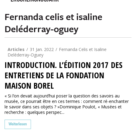
ERSCHEINUNGSJAHR
Fernanda celis et isaline
Deléderray-oguey
Articles
31 Jan. 2022
Fernanda Celis et Isaline
Deléderray-Oguey
INTRODUCTION. L’ÉDITION 2017 DES
ENTRETIENS DE LA FONDATION
MAISON BOREL
« Si l’on devait aujourd’hui poser la question des savoirs au
musée, ce pourrait être en ces termes : comment ré-enchanter
le savoir dans ses objets ? »Dominique Poulot, « Musées et
recherche : quelques perspec...
Weiterlesen