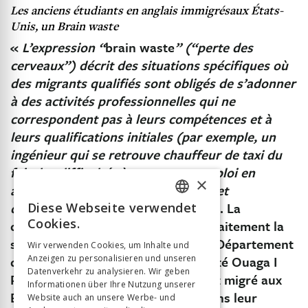
Les anciens étudiants en anglais immigrésaux États-
Unis, un
Brain waste
«
L’expression “
brain waste
” (“perte des
cerveaux”) décrit des situations spécifiques où
des migrants qualifiés sont obligés de s’adonner
à des activités professionnelles qui ne
correspondent pas à leurs compétences et à
leurs qualifications initiales (par exemple, un
ingénieur qui se retrouve chauffeur de taxi du
fait des difficultés à trouver un emploi en
×
adéquation avec ses qualifications et
compétences).
» (Dia, 2005, p. 146). La
Diese Webseite verwendet
FRENCH
Cookies.
définition de Dia (2005) décrit parfaitement la
GERMAN
situation des anciens étudiants du Département
Wir verwenden Cookies, um Inhalte und
d’études anglophones de l’Université Ouaga I
Anzeigen zu personalisieren und unseren
ITALIAN
Datenverkehr zu analysieren. Wir geben
Professeur Joseph Ki-Zerbo qui ont migré aux
Informationen über Ihre Nutzung unserer
États-Unis. Ils se sont retrouvés dans leur
Website auch an unsere Werbe- und