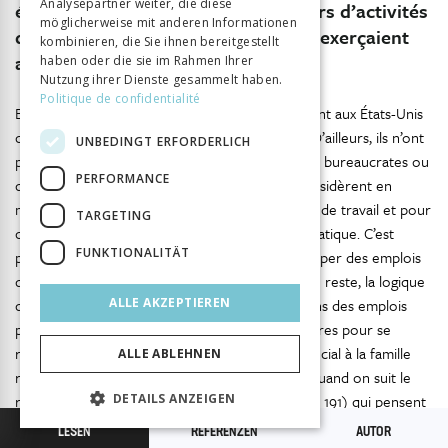
Analysepartner weiter, die diese
écrasante majorité dans des secteurs d’activités
möglicherweise mit anderen Informationen
différents de ceux dans lesquels ils exerçaient
kombinieren, die Sie ihnen bereitgestellt
avant leur migration.
haben oder die sie im Rahmen Ihrer
Nutzung ihrer Dienste gesammelt haben.
Politique de confidentialité
En effet, la plupart de ces migrants qui se rendent aux États-Unis
connaissent une mobilité sociale descendante. D’ailleurs, ils n’ont
UNBEDINGT ERFORDERLICH
pas pour projet de travailler dans les emplois de bureaucrates ou
PERFORMANCE
dans des domaines socialement cotés. Ils se considèrent en
majorité comme des aventuriers à la recherche de travail et pour
TARGETING
cela ne tiennent pas à avoir un emploi bureaucratique. C’est
FUNKTIONALITÄT
pourquoi ils ne manifestent aucune gêne à occuper des emplois
qu’ils n’auraient pas exercés au Burkina Faso. Du reste, la logique
de cette migration n’est pas de se retrouver dans des emplois
ALLE AKZEPTIEREN
prestigieux, mais d’avoir des ressources financières pour se
réaliser économiquement et payer son tribut social à la famille
ALLE ABLEHNEN
restée au pays. Cette situation semble logique quand on suit le
raisonnement de Bastenier et Dassetto (1993, p. 191) qui pensent
DETAILS ANZEIGEN
que «
dans la mesure où les acteurs qui émigrent, c’est-à-dire
LESEN
REFERENZEN
AUTOR