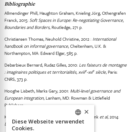
Bibliographie
Allmendinger Phill, Haughton Graham, Knieling Jörg, Othengrafen
Franck, 2015:
Soft Spaces in Europe: Re-negotiating Governance,
Boundaries and Borders
, Routledge, 271 p.
Christiansen Thomas, Neuhold Christine, 2012 :
International
handbook on informal governance
, Cheltenham, U.K. &
Northampton, MA: Edward Elgar, 585 p.
Debarbieux Bernard, Rudaz Gilles, 2010:
Les faiseurs de montagne
e
e
: imaginaires politiques et territorialités, xviii
-xxi
siècle
, Paris:
CNRS, 373 p.
Hooghe Lisbeth, Marks Gary, 2001:
Multi-level governance and
European integration
, Lanham, MD: Rowman & Littlefield
Publishers.
×
Klein Jean-Luis, Laville Jean-Louis, Moulaert Frank
et al
, 2014:
Diese Webseite verwendet
L’innovation sociale
, Toulouse: Erès, 246 p.
FRENCH
Cookies.