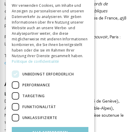
GERMAN
Levrat Nicolas, 1994 :
Le droit applicable aux accords de
Wir verwenden Cookies, um Inhalte und
coopération transfrontière entre collectivités publiques
Anzeigen zu personalisieren und unseren
ITALIAN
re
Datenverkehr zu analysieren. Wir geben
infraétatiques
, 1
éd., Paris : Presses universitaires de France, 458
Informationen über Ihre Nutzung unserer
p.
Website auch an unsere Werbe- und
Analysepartner weiter, die diese
Raffestin Claude, 1980:
Pour une géographie du pouvoir
, Paris :
möglicherweise mit anderen Informationen
Librairies techniques, 276 p.
kombinieren, die Sie ihnen bereitgestellt
haben oder die sie im Rahmen Ihrer
Thèse disponible en ligne :
https://archive-
Nutzung ihrer Dienste gesammelt haben.
Politique de confidentialité
ouverte.unige.ch/unige:100563
UNBEDINGT ERFORDERLICH
Autor
PERFORMANCE
Lauranne Jacob
TARGETING
Directeurs de thèse : Frédéric Giraut (Université de Genève),
FUNKTIONALITÄT
Anne-Laure Amilhat-Szary (Université de Grenoble-Alpes),
Nicolas Kada (Université de Grenoble-Alpes) Thèse soutenue le
UNKLASSIFIZIERTE
14 septembre 2017 à Grenoble
– laurannejacob@hotmail.fr