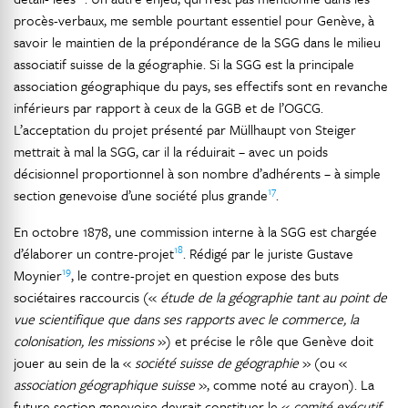
procès-verbaux, me semble pourtant essentiel pour Genève, à
savoir le maintien de la prépondérance de la SGG dans le milieu
associatif suisse de la géographie. Si la SGG est la principale
association géographique du pays, ses effectifs sont en revanche
inférieurs par rapport à ceux de la GGB et de l’OGCG.
L’acceptation du projet présenté par Müllhaupt von Steiger
mettrait à mal la SGG, car il la réduirait – avec un poids
décisionnel proportionnel à son nombre d’adhérents – à simple
17
section genevoise d’une société plus grande
.
En octobre 1878, une commission interne à la SGG est chargée
18
d’élaborer un contre-projet
. Rédigé par le juriste Gustave
19
Moynier
, le contre-projet en question expose des buts
sociétaires raccourcis («
étude de la géographie tant au point de
vue scientifique que dans ses rapports avec le commerce, la
colonisation, les missions
») et précise le rôle que Genève doit
jouer au sein de la «
société suisse de géographie
» (ou «
association géographique suisse
», comme noté au crayon). La
future section genevoise devrait constituer le «
comité exécutif