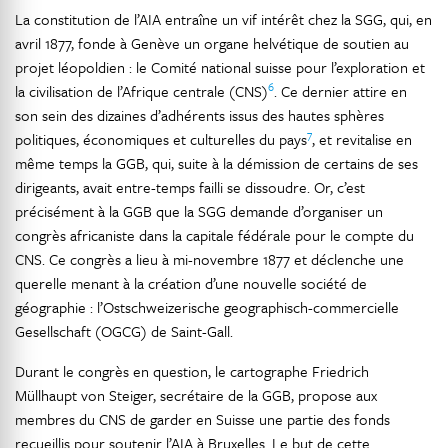
La constitution de l’AIA entraîne un vif intérêt chez la SGG, qui, en
avril 1877, fonde à Genève un organe helvétique de soutien au
projet léopoldien : le Comité national suisse pour l’exploration et
6
la civilisation de l’Afrique centrale (CNS)
. Ce dernier attire en
son sein des dizaines d’adhérents issus des hautes sphères
7
politiques, économiques et culturelles du pays
, et revitalise en
même temps la GGB, qui, suite à la démission de certains de ses
dirigeants, avait entre-temps failli se dissoudre. Or, c’est
précisément à la GGB que la SGG demande d’organiser un
congrès africaniste dans la capitale fédérale pour le compte du
CNS. Ce congrès a lieu à mi-novembre 1877 et déclenche une
querelle menant à la création d’une nouvelle société de
géographie : l’Ostschweizerische geographisch-commercielle
Gesellschaft (OGCG) de Saint-Gall.
Durant le congrès en question, le cartographe Friedrich
Müllhaupt von Steiger, secrétaire de la GGB, propose aux
membres du CNS de garder en Suisse une partie des fonds
recueillis pour soutenir l’AIA à Bruxelles. Le but de cette