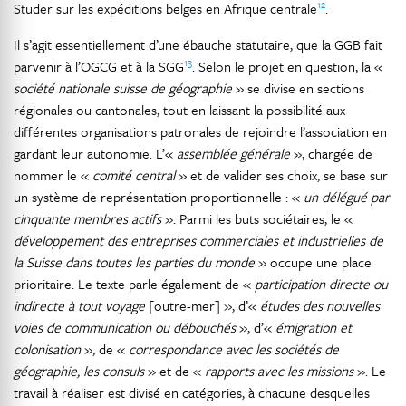
12
Studer sur les expéditions belges en Afrique centrale
.
Il s’agit essentiellement d’une ébauche statutaire, que la GGB fait
13
parvenir à l’OGCG et à la SGG
. Selon le projet en question, la «
société nationale suisse de géographie
» se divise en sections
régionales ou cantonales, tout en laissant la possibilité aux
différentes organisations patronales de rejoindre l’association en
gardant leur autonomie. L’«
assemblée générale
», chargée de
nommer le «
comité central
» et de valider ses choix, se base sur
un système de représentation proportionnelle : «
un délégué par
cinquante membres actifs
». Parmi les buts sociétaires, le «
développement des entreprises commerciales et industrielles de
la Suisse dans toutes les parties du monde
» occupe une place
prioritaire. Le texte parle également de «
participation directe ou
indirecte à tout voyage
[outre-mer] », d’«
études des nouvelles
voies de communication ou débouchés
», d’«
émigration et
colonisation
», de «
correspondance avec les sociétés de
géographie, les consuls
» et de «
rapports avec les missions
». Le
travail à réaliser est divisé en catégories, à chacune desquelles