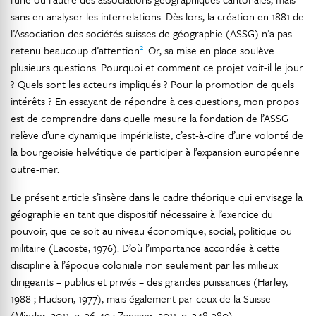
sans en analyser les interrelations. Dès lors, la création en 1881 de
l’Association des sociétés suisses de géographie (ASSG) n’a pas
2
retenu beaucoup d’attention
. Or, sa mise en place soulève
plusieurs questions. Pourquoi et comment ce projet voit-il le jour
? Quels sont les acteurs impliqués ? Pour la promotion de quels
intérêts ? En essayant de répondre à ces questions, mon propos
est de comprendre dans quelle mesure la fondation de l’ASSG
relève d’une dynamique impérialiste, c’est-à-dire d’une volonté de
la bourgeoisie helvétique de participer à l’expansion européenne
outre-mer.
Le présent article s’insère dans le cadre théorique qui envisage la
géographie en tant que dispositif nécessaire à l’exercice du
pouvoir, que ce soit au niveau économique, social, politique ou
militaire (Lacoste, 1976). D’où l’importance accordée à cette
discipline à l’époque coloniale non seulement par les milieux
dirigeants – publics et privés – des grandes puissances (Harley,
1988 ; Hudson, 1977), mais également par ceux de la Suisse
(Minder, 2011, p. 36-49 ; Zangger, 2011, p. 348-380).