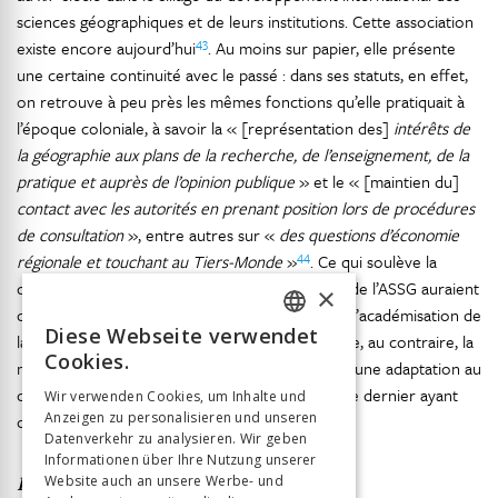
sciences géographiques et de leurs institutions. Cette association
43
existe encore aujourd’hui
. Au moins sur papier, elle présente
une certaine continuité avec le passé : dans ses statuts, en effet,
on retrouve à peu près les mêmes fonctions qu’elle pratiquait à
l’époque coloniale, à savoir la « [représentation des]
intérêts de
la géographie aux plans de la recherche, de l’enseignement, de la
pratique et auprès de l’opinion publique
» et le « [maintien du]
contact avec les autorités en prenant position lors de procédures
de consultation
», entre autres sur «
des questions d’économie
44
régionale et touchant au Tiers-Monde
»
. Ce qui soulève la
question de savoir dans quelle mesure les buts de l’ASSG auraient
×
changé au fil du temps en raison du processus d’académisation de
Diese Webseite verwendet
la discipline géographique, et dans quelle mesure, au contraire, la
FRENCH
Cookies.
mise à jour de ces mêmes objectifs ne serait qu’une adaptation au
GERMAN
contexte économico-politique contemporain, ce dernier ayant
Wir verwenden Cookies, um Inhalte und
Anzeigen zu personalisieren und unseren
changé plus sur la forme que sur le fond.
ITALIAN
Datenverkehr zu analysieren. Wir geben
Informationen über Ihre Nutzung unserer
En guise de conclusion
Website auch an unsere Werbe- und