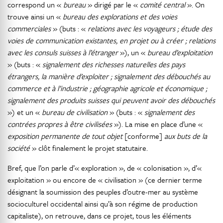
correspond un «
bureau
» dirigé par le «
comité central
». On
trouve ainsi un «
bureau des explorations et des voies
commerciales
» (buts : «
relations avec les voyageurs ; étude des
voies de communication existantes, en projet ou à créer ; relations
avec les consuls suisses à l’étranger
»), un «
bureau d’exploitation
» (buts : «
signalement des richesses naturelles des pays
étrangers, la manière d’exploiter ; signalement des débouchés au
commerce et à l’industrie ; géographie agricole et économique ;
signalement des produits suisses qui peuvent avoir des débouchés
») et un «
bureau de civilisation
» (buts : «
signalement des
contrées propres à être civilisées
»). La mise en place d’une «
exposition permanente de tout objet
[conforme]
aux buts de la
société
» clôt finalement le projet statutaire.
Bref, que l’on parle d’« exploration », de « colonisation », d’«
exploitation » ou encore de « civilisation » (ce dernier terme
désignant la soumission des peuples d’outre-mer au système
socioculturel occidental ainsi qu’à son régime de production
capitaliste), on retrouve, dans ce projet, tous les éléments