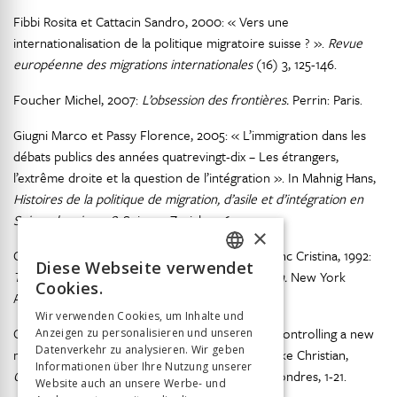
Fibbi Rosita et Cattacin Sandro, 2000: « Vers une
internationalisation de la politique migratoire suisse ? ».
Revue
européenne des migrations internationales
(16) 3, 125-146.
Foucher Michel, 2007:
L’obsession des frontières.
Perrin: Paris.
Giugni Marco et Passy Florence, 2005: « L’immigration dans les
débats publics des années quatrevingt-dix – Les étrangers,
l’extrême droite et la question de l’intégration ». In Mahnig Hans,
Histoires de la politique de migration, d’asile et d’intégration en
Suisse depuis 1948.
Seismo: Zurich, 416-441.
×
Glick Schiller Nina, Basch Linda and Szanton-Blanc Cristina, 1992:
Diese Webseite verwendet
FRENCH
Toward a Transnational Perspective on Migration.
New York
Cookies.
Academy of Science: New York.
GERMAN
Wir verwenden Cookies, um Inhalte und
Guiraudon Virginie et Joppke Christian, 2001: “Controlling a new
Anzeigen zu personalisieren und unseren
ITALIAN
Datenverkehr zu analysieren. Wir geben
migration world”. In Guiraudon Virginie et Joppke Christian,
Informationen über Ihre Nutzung unserer
Controlling a new migration world
. Routledge: Londres, 1-21.
Website auch an unsere Werbe- und