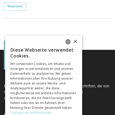
Weiterlesen
×
Diese Webseite verwendet
FRENCH
Cookies.
GERMAN
Wir verwenden Cookies, um Inhalte und
Anzeigen zu personalisieren und unseren
ITALIAN
Datenverkehr zu analysieren. Wir geben
Informationen über Ihre Nutzung unserer
Website auch an unsere Werbe- und
Eine einzigartige Plattform für Bücher und Zeitschriften, die von
Analysepartner weiter, die diese
Schweizer Verlagen im Bereich der Geistes- und
möglicherweise mit anderen Informationen
Sozialwissenschaften herausgegeben werden.
kombinieren, die Sie ihnen bereitgestellt
haben oder die sie im Rahmen Ihrer
Nutzung ihrer Dienste gesammelt haben.
Politique de confidentialité
SITEMAP