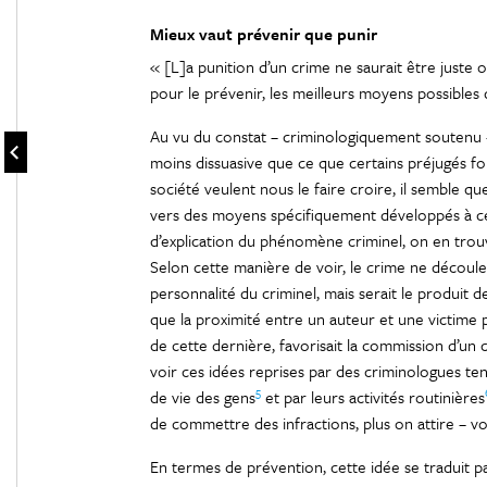
Mieux vaut prévenir que punir
« [L]a punition d’un crime ne saurait être juste o
pour le prévenir, les meilleurs moyens possibles 
Au vu du constat – criminologiquement soutenu 
moins dissuasive que ce que certains préjugés f
société veulent nous le faire croire, il semble q
vers des moyens spécifiquement développés à cette
d’explication du phénomène criminel, on en trou
Selon cette manière de voir, le crime ne découler
personnalité du criminel, mais serait le produit de
que la proximité entre un auteur et une victim
de cette dernière, favorisait la commission d’un c
voir ces idées reprises par des criminologues ten
5
de vie des gens
et par leurs activités routinières
de commettre des infractions, plus on attire – vo
En termes de prévention, cette idée se traduit par