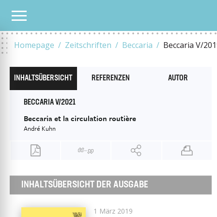
ALLE HEFTE
2019
5
BECCARIA V/2019
BECCARIA ET LA CIRCULATION ROUTIÈ
Homepage
Zeitschriften
Beccaria
Beccaria V/20
INHALTSÜBERSICHT
REFERENZEN
AUTOR
BECCARIA V/2021
Beccaria et la circulation routière
André Kuhn
INHALTSÜBERSICHT DER AUSGABE
1 März 2019