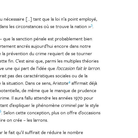
u nécessaire […] tant que la loi n’a point employé,
3
dans les circonstances où se trouve la nation »
.
– que la sanction pénale est probablement bien
ortement ancrés aujourd’hui encore dans notre
ue la prévention du crime requiert de se tourner
 fin. C’est ainsi que, parmi les multiples théories
ve une qui part de l’idée que
l’occasion fait le larron
.
ait pas des caractéristiques sociales ou de la
4
 la situation. Dans ce sens, Aristote
affirmait déjà
e potentielle, de même que le manque de prudence
rime. Il aura fallu attendre les années 1970 pour
tant d’expliquer le phénomène criminel par le style
6
. Selon cette conception, plus on offre d’occasions
ire on crée – les larrons.
 le fait qu’il suffirait de réduire le nombre