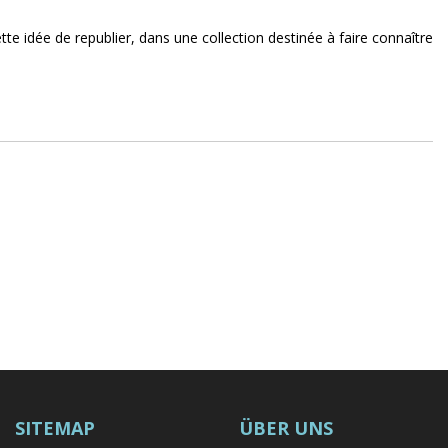
ette idée de republier, dans une collection destinée à faire connaître
SITEMAP
ÜBER UNS