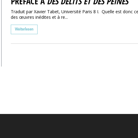
PRÉFACE À
DES DÉLITS ET DES PEINES
Traduit par Xavier Tabet, Université Paris 8 I. Quelle est donc c
des œuvres inédites et à re...
Weiterlesen