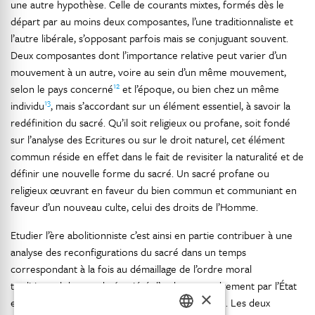
une autre hypothèse. Celle de courants mixtes, formés dès le
départ par au moins deux composantes, l’une traditionnaliste et
l’autre libérale, s’opposant parfois mais se conjuguant souvent.
Deux composantes dont l’importance relative peut varier d’un
mouvement à un autre, voire au sein d’un même mouvement,
12
selon le pays concerné
et l’époque, ou bien chez un même
13
individu
, mais s’accordant sur un élément essentiel, à savoir la
redéfinition du sacré. Qu’il soit religieux ou profane, soit fondé
sur l’analyse des Ecritures ou sur le droit naturel, cet élément
commun réside en effet dans le fait de revisiter la naturalité et de
définir une nouvelle forme du sacré. Un sacré profane ou
religieux œuvrant en faveur du bien commun et communiant en
faveur d’un nouveau culte, celui des droits de l’Homme.
Etudier l’ère abolitionniste c’est ainsi en partie contribuer à une
analyse des reconfigurations du sacré dans un temps
correspondant à la fois au démaillage de l’ordre moral
traditionnel du monde (société d’ordres, encadrement par l’État
×
et la religion) et au remaillage d’un nouvel ordre. Les deux