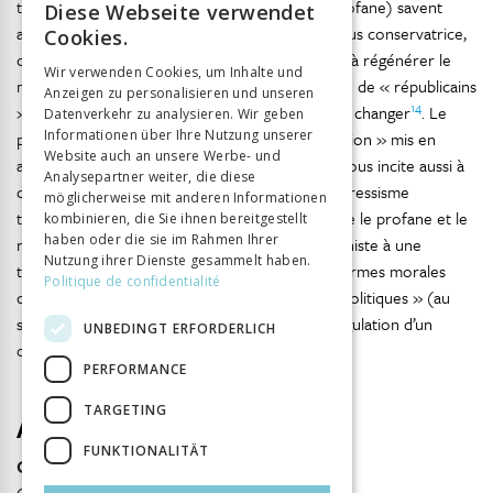
tendances du mouvement (la religieuse et la profane) savent
Diese Webseite verwendet
FRENCH
alors associer morale et utilitarisme. L’une (la plus conservatrice,
Cookies.
composée de « croyants ») vise peut-être plus à régénérer le
GERMAN
Wir verwenden Cookies, um Inhalte und
monde, tandis que l’autre (composée davantage de « républicains
Anzeigen zu personalisieren und unseren
ITALIAN
14
», au sens de républicains des Lettres) tend à le changer
. Le
Datenverkehr zu analysieren. Wir geben
Informationen über Ihre Nutzung unserer
primat des valeurs et le principe de « régénération » mis en
Website auch an unsere Werbe- und
avant par les abolitionnistes de tous horizons, nous incite aussi à
Analysepartner weiter, die diese
dépasser ces clivages : car la réaction et le progressisme
möglicherweise mit anderen Informationen
traversent bien évidemment les frontières entre le profane et le
kombinieren, die Sie ihnen bereitgestellt
haben oder die sie im Rahmen Ihrer
religieux. Il permet aussi de relier l’ère abolitionniste à une
Nutzung ihrer Dienste gesammelt haben.
tentative de redéfinition du sacré à partir de normes morales
Politique de confidentialité
destinées à réguler les désordres sociaux et « politiques » (au
sens de l’organisation de la Cité) nés de la dérégulation d’un
UNBEDINGT ERFORDERLICH
ordre ancien.
PERFORMANCE
TARGETING
Autor
FUNKTIONALITÄT
Olivier Grenouilleau