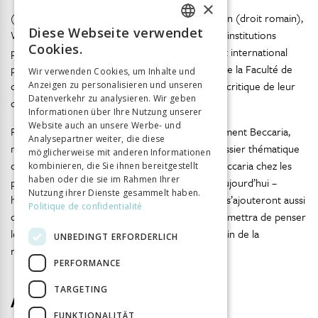
×
(langue et littérature grecque), Erich-Hans Kaden (droit romain),
Diese Webseite verwendet
W.-Amédée Liebeskind (histoire du droit et des institutions
FRENCH
Cookies.
politiques de la Suisse), Maurice Bourquin (droit international
GERMAN
public) et Walter Yung (droit civil). Les juristes de la Faculté de
Wir verwenden Cookies, um Inhalte und
droit d’alors n’étaient pas insensibles à l’histoire critique de leur
Anzeigen zu personalisieren und unseren
ITALIAN
Datenverkehr zu analysieren. Wir geben
discipline marquée au coin du positivisme.
Informationen über Ihre Nutzung unserer
Website auch an unsere Werbe- und
Pour illustrer l’actualité épistémologique du moment Beccaria,
Analysepartner weiter, die diese
notre revue publiera en 2019 (volume V) un dossier thématique
möglicherweise mit anderen Informationen
constitué d’essais sur les usages et le sens de Beccaria chez les
kombinieren, die Sie ihnen bereitgestellt
haben oder die sie im Rahmen Ihrer
praticiens des sciences humaines et sociales d’aujourd’hui –
Nutzung ihrer Dienste gesammelt haben.
historiens, philosophes, sociologues – auxquels s’ajouteront aussi
Politique de confidentialité
des magistrats. Cette anthologie inhabituelle permettra de penser
le moment Beccaria dans le prisme contemporain de la
UNBEDINGT ERFORDERLICH
recherche et de la justice.
PERFORMANCE
TARGETING
Autor
FUNKTIONALITÄT