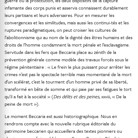
guerre ou la prostitution, les deux dispositifs de la capture
infamante des corps punis et asservis connaissent durablement
leurs partisans et leurs adversaires. Pour en mesurer les
convergences et les similitudes, mais aussi les continui-tés et les
ruptures paradigmatiques, on peut croiser les cultures de
l’abolitionnisme qui au nom de la dignité des êtres humains et des
droits de l’homme condamnent la mort pénale et l’esclavagisme.
Servitude dans les fers que Beccaria place au zénith de la
prévention générale comme modèle des travaux forcés sous le
régime pénitentiaire : « Le frein le plus puissant pour arrêter les
crimes n’est pas le spectacle terrible mais momentané de la mort
d’un scélérat, c’est le tourment d’un homme privé de sa liberté,
transformé en bête de somme et qui paie par ses fatigues le tort
qu’il a fait à la société » (
Des délits et des peines
, xxviii, « De la
peine de mort »).
Le moment Beccaria est aussi historiographique. Nous en
rendrons compte avec la nouvelle rubrique éditoriale du
patrimoine beccarien qui accueillera des textes pionniers ou