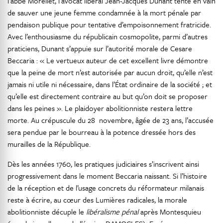
l’abbé Morellet, l’avocat libéral Jean-Jacques Dunant tente en vain
de sauver une jeune femme condamnée à la mort pénale par
pendaison publique pour tentative d’empoisonnement fratricide.
Avec l’enthousiasme du républicain cosmopolite, parmi d’autres
praticiens, Dunant s’appuie sur l’autorité morale de Cesare
Beccaria : « Le vertueux auteur de cet excellent livre démontre
que la peine de mort n’est autorisée par aucun droit, qu’elle n’est
jamais ni utile ni nécessaire, dans l’État ordinaire de la société ; et
qu’elle est directement contraire au but qu’on doit se proposer
dans les peines ». Le plaidoyer abolitionniste restera lettre
morte. Au crépuscule du 28 novembre, âgée de 23 ans, l’accusée
sera pendue par le bourreau à la potence dressée hors des
murailles de la République.
Dès les années 1760, les pratiques judiciaires s’inscrivent ainsi
progressivement dans le moment Beccaria naissant. Si l’histoire
de la réception et de l’usage concrets du réformateur milanais
reste à écrire, au cœur des Lumières radicales, la morale
abolitionniste décuple le
libéralisme pénal
après Montesquieu