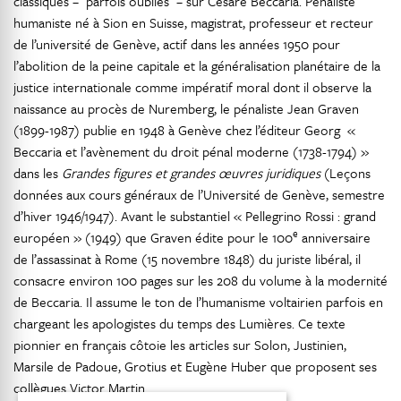
classiques – parfois oubliés – sur Cesare Beccaria. Pénaliste
humaniste né à Sion en Suisse, magistrat, professeur et recteur
de l’université de Genève, actif dans les années 1950 pour
l’abolition de la peine capitale et la généralisation planétaire de la
justice internationale comme impératif moral dont il observe la
naissance au procès de Nuremberg, le pénaliste Jean Graven
(1899-1987) publie en 1948 à Genève chez l’éditeur Georg «
Beccaria et l’avènement du droit pénal moderne (1738-1794) »
dans les
Grandes figures et grandes œuvres juridiques
(Leçons
données aux cours généraux de l’Université de Genève, semestre
d’hiver 1946/1947). Avant le substantiel « Pellegrino Rossi : grand
e
européen » (1949) que Graven édite pour le 100
anniversaire
de l’assassinat à Rome (15 novembre 1848) du juriste libéral, il
consacre environ 100 pages sur les 208 du volume à la modernité
de Beccaria. Il assume le ton de l’humanisme voltairien parfois en
chargeant les apologistes du temps des Lumières. Ce texte
pionnier en français côtoie les articles sur Solon, Justinien,
Marsile de Padoue, Grotius et Eugène Huber que proposent ses
collègues Victor Martin