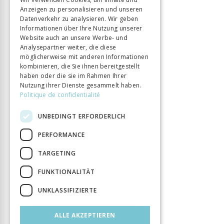
ISBN
Anzeigen zu personalisieren und unseren
9782970117506
ITALIAN
Datenverkehr zu analysieren. Wir geben
Sprache
Français
Informationen über Ihre Nutzung unserer
Seitenzahl
168
Website auch an unsere Werbe- und
Analysepartner weiter, die diese
Erscheinungsjahr
1 Juli 2017
möglicherweise mit anderen Informationen
Art des Buches
Ouvrage collectif
kombinieren, die Sie ihnen bereitgestellt
haben oder die sie im Rahmen Ihrer
Nutzung ihrer Dienste gesammelt haben.
Politique de confidentialité
UNBEDINGT ERFORDERLICH
PERFORMANCE
TARGETING
FUNKTIONALITÄT
UNKLASSIFIZIERTE
ALLE AKZEPTIEREN