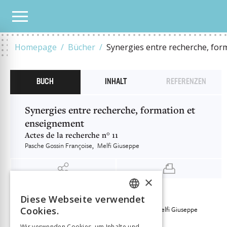
UNSER KATALOG
SYNERGIES ENTRE RECHERCHE, FORMATION ET ENSEIGNEMENT
Homepage
Bücher
Synergies entre recherche, fo
BUCH
INHALT
REFERENZEN
Synergies entre recherche, formation et
enseignement
Actes de la recherche n° 11
Pasche Gossin Françoise
Melfi Giuseppe
×
Diese Webseite verwendet
INFORMATIONEN
FRENCH
Pasche Gossin Françoise
Melfi Giuseppe
Autor:in
Cookies.
GERMAN
Verlag
Éditions HEP-BEJUNE
Wir verwenden Cookies, um Inhalte und