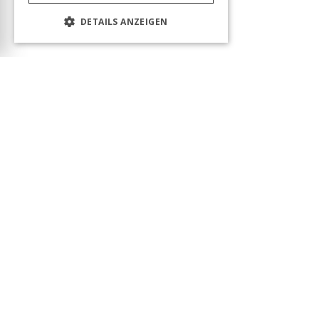
DETAILS ANZEIGEN
Das Produkt wurde erfolgreich in den Warenkorb
gelegt! Sie können Ihren Besuch fortsetzen oder
zum Warenkorb gehen, um Ihre Bestellung
abzuschließen.
Warenkorb