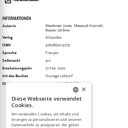
Herunterladen
INFORMATIONEN
Masdonati Jonas
Massoudi Koorosh
Autor:in
Rossier Jérôme
Verlag
Antipodes
ISBN
9782889019779
Sprache
Français
Seitenzahl
412
Erscheinungsjahr
27 Feb. 2020
Art des Buches
Ouvrage collectif
DOI
10.33056/ANTIPODES.11551
×
Diese Webseite verwendet
FRENCH
Cookies.
GERMAN
Wir verwenden Cookies, um Inhalte und
Anzeigen zu personalisieren und unseren
ITALIAN
Datenverkehr zu analysieren. Wir geben