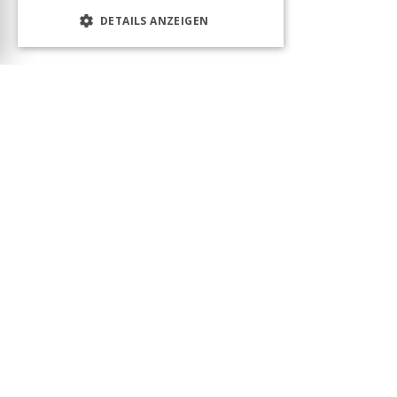
DETAILS ANZEIGEN
Das Produkt wurde erfolgreich in den Warenkorb
gelegt! Sie können Ihren Besuch fortsetzen oder
zum Warenkorb gehen, um Ihre Bestellung
abzuschließen.
Warenkorb