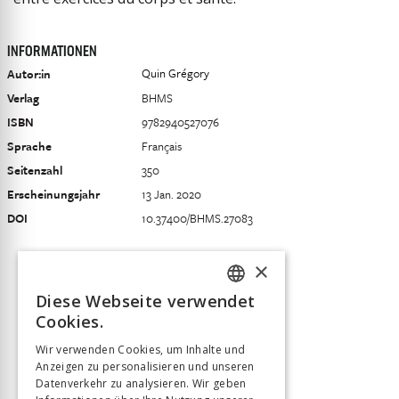
INFORMATIONEN
Quin Grégory
Autor:in
Verlag
BHMS
ISBN
9782940527076
Sprache
Français
Seitenzahl
350
Erscheinungsjahr
13 Jan. 2020
DOI
10.37400/BHMS.27083
×
Diese Webseite verwendet
FRENCH
Cookies.
GERMAN
Wir verwenden Cookies, um Inhalte und
Anzeigen zu personalisieren und unseren
ITALIAN
Datenverkehr zu analysieren. Wir geben