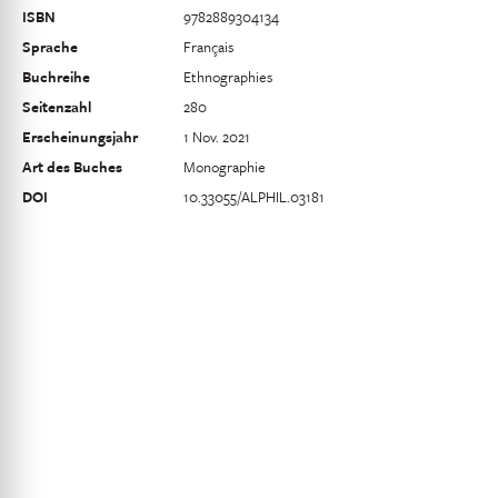
ISBN
9782889304134
Sprache
Français
Buchreihe
Ethnographies
Seitenzahl
280
Erscheinungsjahr
1 Nov. 2021
Art des Buches
Monographie
DOI
10.33055/ALPHIL.03181