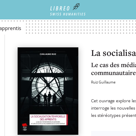
 apprentis
La socialis
Le cas des média
communautaire 
Ruiz Guillaume
Cet ouvrage explore les
interroge les nouvelle
les stéréotypes présen