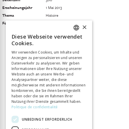
Erscheinungsjahr
1 Mai 2013
Thema
Histoire
Format
15.5 x 24.5
×
Diese Webseite verwendet
FRENCH
Cookies.
GERMAN
Wir verwenden Cookies, um Inhalte und
Anzeigen zu personalisieren und unseren
ITALIAN
Datenverkehr zu analysieren. Wir geben
Informationen über Ihre Nutzung unserer
Website auch an unsere Werbe- und
Analysepartner weiter, die diese
möglicherweise mit anderen Informationen
kombinieren, die Sie ihnen bereitgestellt
haben oder die sie im Rahmen Ihrer
Nutzung ihrer Dienste gesammelt haben.
Politique de confidentialité
UNBEDINGT ERFORDERLICH