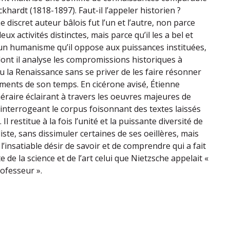
ckhardt (1818-1897). Faut-il l’appeler historien ?
Le discret auteur bâlois fut l’un et l’autre, non parce
eux activités distinctes, mais parce qu’il les a bel et
un humanisme qu’il oppose aux puissances instituées,
dont il analyse les compromissions historiques à
ou la Renaissance sans se priver de les faire résonner
ments de son temps. En cicérone avisé, Étienne
inéraire éclairant à travers les oeuvres majeures de
interrogeant le corpus foisonnant des textes laissés
Il restitue à la fois l’unité et la puissante diversité de
ste, sans dissimuler certaines de ses oeillères, mais
l’insatiable désir de savoir et de comprendre qui a fait
 de la science et de l’art celui que Nietzsche appelait «
ofesseur ».