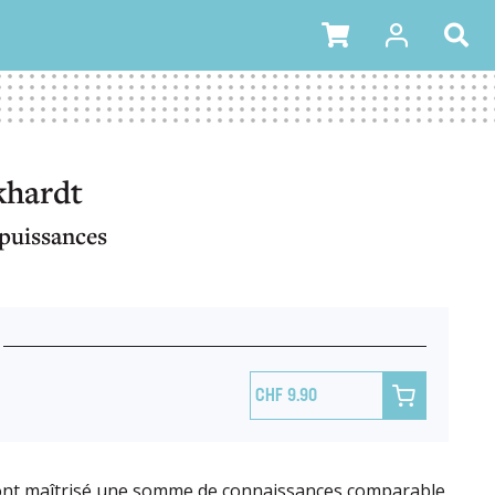
khardt
 puissances

9.90
nt maîtrisé une somme de connaissances comparable