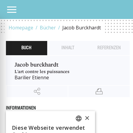
UNSER KATALOG
JACOB BURCKHARDT
Homepage
Bücher
Jacob Burckhardt
BUCH
INHALT
REFERENZEN
Jacob burckhardt
L'art contre les puissances
Barilier Etienne
INFORMATIONEN
Autor:in
Barilier Etienne
×
Verlag
Savoir suisse
Diese Webseite verwendet
FRENCH
ISBN
9782832322970