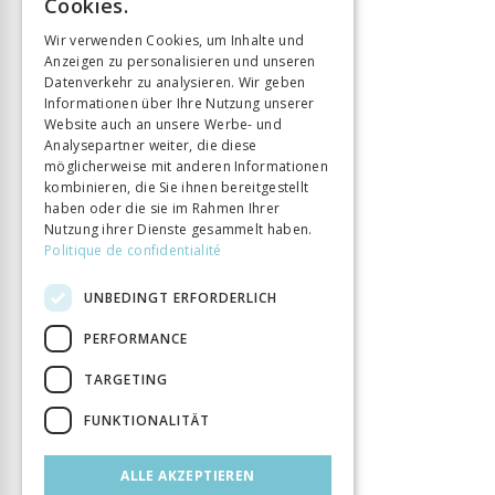
Cookies.
Sprache
Français
GERMAN
Wir verwenden Cookies, um Inhalte und
Seitenzahl
192
Anzeigen zu personalisieren und unseren
ITALIAN
Erscheinungsjahr
Datenverkehr zu analysieren. Wir geben
16 Mai 2024
Informationen über Ihre Nutzung unserer
Format
12 x 18
Website auch an unsere Werbe- und
Art des Buches
Monographie
Analysepartner weiter, die diese
möglicherweise mit anderen Informationen
kombinieren, die Sie ihnen bereitgestellt
haben oder die sie im Rahmen Ihrer
Nutzung ihrer Dienste gesammelt haben.
Politique de confidentialité
UNBEDINGT ERFORDERLICH
PERFORMANCE
TARGETING
FUNKTIONALITÄT
ALLE AKZEPTIEREN