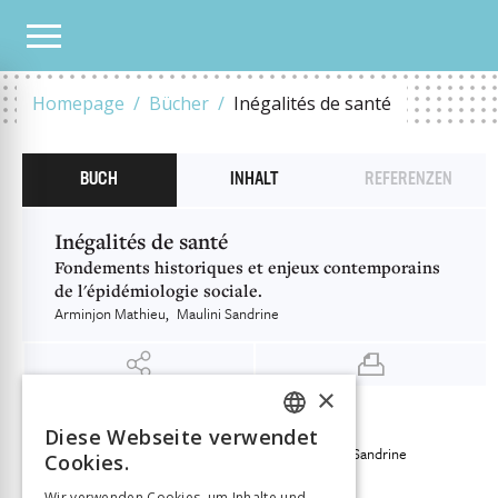
UNSER KATALOG
INÉGALITÉS DE SANTÉ
Homepage
Bücher
Inégalités de santé
BUCH
INHALT
REFERENZEN
Inégalités de santé
Fondements historiques et enjeux contemporains
de l'épidémiologie sociale.
Arminjon Mathieu
Maulini Sandrine
×
INFORMATIONEN
Diese Webseite verwendet
FRENCH
Arminjon Mathieu
Maulini Sandrine
Autor:in
Cookies.
GERMAN
Verlag
Georg
Wir verwenden Cookies, um Inhalte und