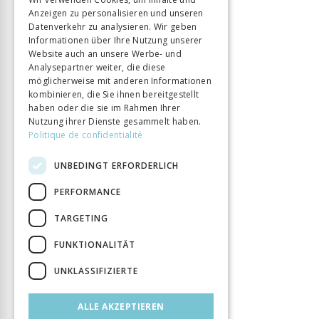
ISBN
9782825713204
Anzeigen zu personalisieren und unseren
ITALIAN
Datenverkehr zu analysieren. Wir geben
Sprache
Français
Informationen über Ihre Nutzung unserer
Seitenzahl
330
Website auch an unsere Werbe- und
Erscheinungsjahr
Analysepartner weiter, die diese
24 März 2023
möglicherweise mit anderen Informationen
Art des Buches
Ouvrage collectif
kombinieren, die Sie ihnen bereitgestellt
DOI
10.32551/GEORG.13204
haben oder die sie im Rahmen Ihrer
Nutzung ihrer Dienste gesammelt haben.
Politique de confidentialité
UNBEDINGT ERFORDERLICH
PERFORMANCE
TARGETING
FUNKTIONALITÄT
UNKLASSIFIZIERTE
ALLE AKZEPTIEREN